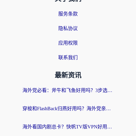
服务条款
隐私协议
应用权限
联系我们
最新资讯
海外党必看：斧牛和飞鱼好用吗？3步选对回国加速器，无缝刷剧玩国服
穿梭和FlashBack归燕好用吗？海外党亲测3款热门回国加速器，教你选对不踩坑
海外看国内剧总卡？快帆TV版VPN好用吗？和快滚VPN对比哪个回国效果更好？