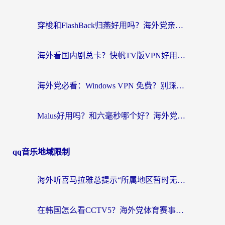
穿梭和FlashBack归燕好用吗？海外党亲测3款热门回国加速器，教你选对不踩坑
海外看国内剧总卡？快帆TV版VPN好用吗？和快滚VPN对比哪个回国效果更好？
海外党必看：Windows VPN 免费？别踩坑！教你选对好用的国内加速器无缝回国
Malus好用吗？和六毫秒哪个好？海外党选回国加速器的避坑指南
qq音乐地域限制
海外听喜马拉雅总提示“所属地区暂时无版权”？这个限制解除方法亲测有效！
在韩国怎么看CCTV5？海外党体育赛事+中文解说观看终极指南