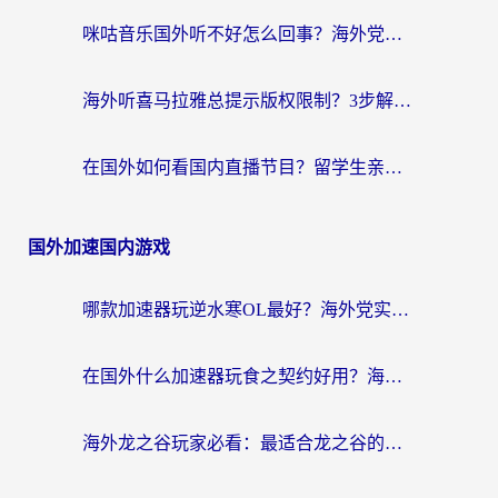
咪咕音乐国外听不好怎么回事？海外党听歌自由的终极解决方案来了
海外听喜马拉雅总提示版权限制？3步解决+2个音乐平台问题全攻略
在国外如何看国内直播节目？留学生亲测有效的追剧加速指南
国外加速国内游戏
哪款加速器玩逆水寒OL最好？海外党实测后的终极选择指南
在国外什么加速器玩食之契约好用？海外党亲测有效的国服游戏加速指南
海外龙之谷玩家必看：最适合龙之谷的加速器，解决延迟卡顿还能畅玩幻书启示录和梦幻西游？