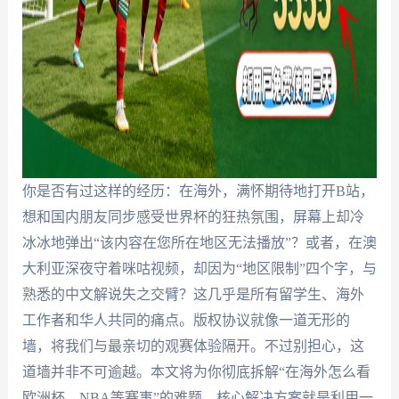
你是否有过这样的经历：在海外，满怀期待地打开B站，
想和国内朋友同步感受世界杯的狂热氛围，屏幕上却冷
冰冰地弹出“该内容在您所在地区无法播放”？或者，在澳
大利亚深夜守着咪咕视频，却因为“地区限制”四个字，与
熟悉的中文解说失之交臂？这几乎是所有留学生、海外
工作者和华人共同的痛点。版权协议就像一道无形的
墙，将我们与最亲切的观赛体验隔开。不过别担心，这
道墙并非不可逾越。本文将为你彻底拆解“在海外怎么看
欧洲杯、NBA等赛事”的难题，核心解决方案就是利用一