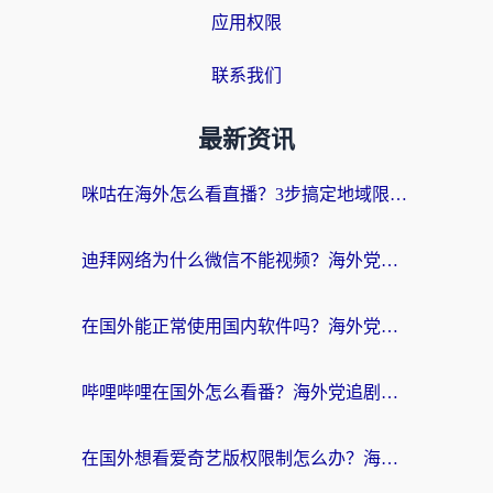
应用权限
联系我们
最新资讯
咪咕在海外怎么看直播？3步搞定地域限制，还能畅看腾讯视频与国内热剧
迪拜网络为什么微信不能视频？海外党必看的回国加速全攻略
在国外能正常使用国内软件吗？海外党亲测有效的无缝访问指南
哔哩哔哩在国外怎么看番？海外党追剧看片的终极解决方案
在国外想看爱奇艺版权限制怎么办？海外华人必看的追剧自由指南