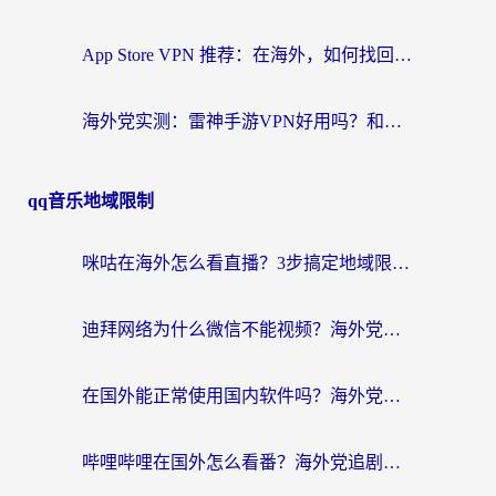
App Store VPN 推荐：在海外，如何找回那扇回家的“任意门”？
海外党实测：雷神手游VPN好用吗？和闪电VPN对比哪个回国效果更好？附小众工具深度测评
qq音乐地域限制
咪咕在海外怎么看直播？3步搞定地域限制，还能畅看腾讯视频与国内热剧
迪拜网络为什么微信不能视频？海外党必看的回国加速全攻略
在国外能正常使用国内软件吗？海外党亲测有效的无缝访问指南
哔哩哔哩在国外怎么看番？海外党追剧看片的终极解决方案