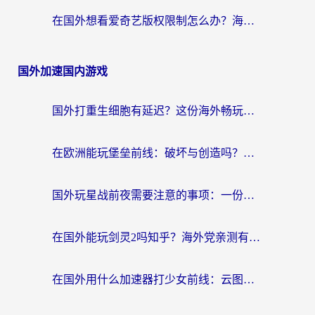
在国外想看爱奇艺版权限制怎么办？海外华人必看的追剧自由指南
国外加速国内游戏
国外打重生细胞有延迟？这份海外畅玩国服游戏加速器终极指南请收好
在欧洲能玩堡垒前线：破坏与创造吗？海外党国服游戏不卡顿的秘密
国外玩星战前夜需要注意的事项：一份来自老玩家的网络生存指南
在国外能玩剑灵2吗知乎？海外党亲测有效的国服游戏加速指南
在国外用什么加速器打少女前线：云图计划不卡？一个老玩家的掏心分享