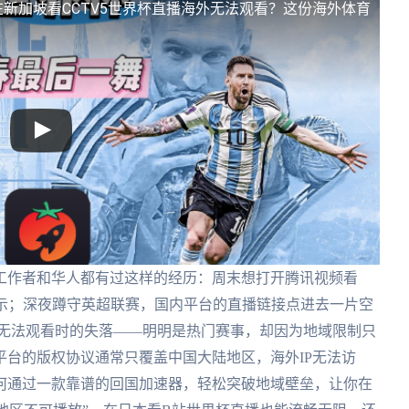
在新加坡看CCTV5世界杯直播海外无法观看？这份海外体育
工作者和华人都有过这样的经历：周末想打开腾讯视频看
提示；深夜蹲守英超联赛，国内平台的直播链接点进去一片空
外无法观看时的失落——明明是热门赛事，却因为地域限制只
台的版权协议通常只覆盖中国大陆地区，海外IP无法访
何通过一款靠谱的回国加速器，轻松突破地域壁垒，让你在