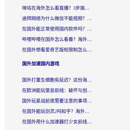
咪咕在海外怎么看直播？3步搞定地域限制，还能畅看腾讯视频与国内热剧
迪拜网络为什么微信不能视频？海外党必看的回国加速全攻略
在国外能正常使用国内软件吗？海外党亲测有效的无缝访问指南
哔哩哔哩在国外怎么看番？海外党追剧看片的终极解决方案
在国外想看爱奇艺版权限制怎么办？海外华人必看的追剧自由指南
国外加速国内游戏
国外打重生细胞有延迟？这份海外畅玩国服游戏加速器终极指南请收好
在欧洲能玩堡垒前线：破坏与创造吗？海外党国服游戏不卡顿的秘密
国外玩星战前夜需要注意的事项：一份来自老玩家的网络生存指南
在国外能玩剑灵2吗知乎？海外党亲测有效的国服游戏加速指南
在国外用什么加速器打少女前线：云图计划不卡？一个老玩家的掏心分享