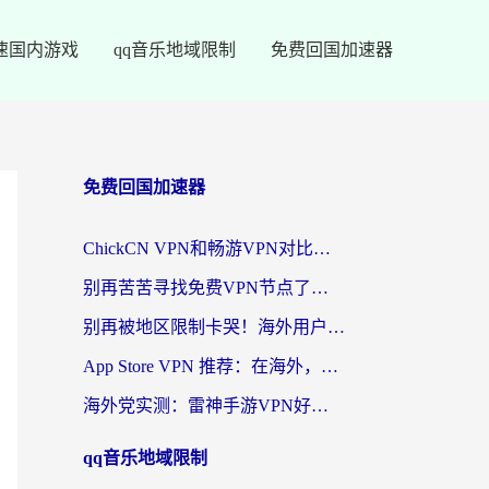
速国内游戏
qq音乐地域限制
免费回国加速器
免费回国加速器
ChickCN VPN和畅游VPN对比哪个回国效果更好？海外党必看的回国加速器选择指南
别再苦苦寻找免费VPN节点了，这才是海外访问国内资源的正确姿势
别再被地区限制卡哭！海外用户vpn中国下载全攻略，无缝刷剧办公社交
App Store VPN 推荐：在海外，如何找回那扇回家的“任意门”？
海外党实测：雷神手游VPN好用吗？和闪电VPN对比哪个回国效果更好？附小众工具深度测评
qq音乐地域限制