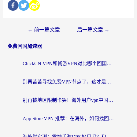
←
前一篇文章
后一篇文章
→
免费回国加速器
ChickCN VPN和畅游VPN对比哪个回国效果更好？海外党必看的回国加速器选择指南
别再苦苦寻找免费VPN节点了，这才是海外访问国内资源的正确姿势
别再被地区限制卡哭！海外用户vpn中国下载全攻略，无缝刷剧办公社交
App Store VPN 推荐：在海外，如何找回那扇回家的“任意门”？
海外党实测：雷神手游VPN好用吗？和闪电VPN对比哪个回国效果更好？附小众工具深度测评