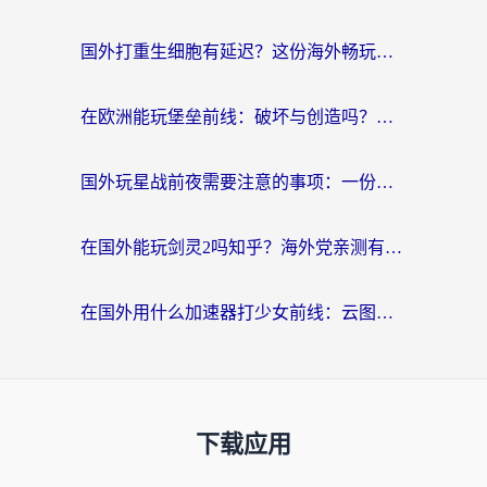
国外打重生细胞有延迟？这份海外畅玩国服游戏加速器终极指南请收好
在欧洲能玩堡垒前线：破坏与创造吗？海外党国服游戏不卡顿的秘密
国外玩星战前夜需要注意的事项：一份来自老玩家的网络生存指南
在国外能玩剑灵2吗知乎？海外党亲测有效的国服游戏加速指南
在国外用什么加速器打少女前线：云图计划不卡？一个老玩家的掏心分享
下载应用