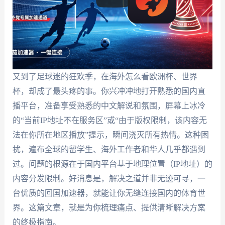
又到了足球迷的狂欢季，在海外怎么看欧洲杯、世界
杯，却成了最头疼的事。你兴冲冲地打开熟悉的国内直
播平台，准备享受熟悉的中文解说和氛围，屏幕上冰冷
的“当前IP地址不在服务区”或“由于版权限制，该内容无
法在你所在地区播放”提示，瞬间浇灭所有热情。这种困
扰，遍布全球的留学生、海外工作者和华人几乎都遇到
过。问题的根源在于国内平台基于地理位置（IP地址）的
内容分发限制。好消息是，解决之道并非无迹可寻，一
台优质的回国加速器，就能让你无缝连接国内的体育世
界。这篇文章，就是为你梳理痛点、提供清晰解决方案
的终极指南。