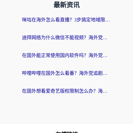
最新资讯
咪咕在海外怎么看直播？3步搞定地域限制，还能畅看腾讯视频与国内热剧
迪拜网络为什么微信不能视频？海外党必看的回国加速全攻略
在国外能正常使用国内软件吗？海外党亲测有效的无缝访问指南
哔哩哔哩在国外怎么看番？海外党追剧看片的终极解决方案
在国外想看爱奇艺版权限制怎么办？海外华人必看的追剧自由指南