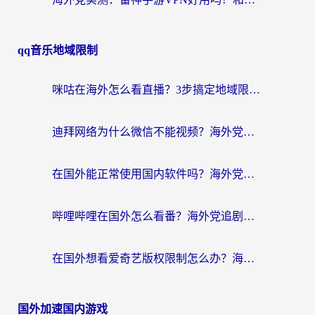
qq音乐地域限制
咪咕在海外怎么看直播？3步搞定地域限制，还能畅看腾讯视频与国内热剧
迪拜网络为什么微信不能视频？海外党必看的回国加速全攻略
在国外能正常使用国内软件吗？海外党亲测有效的无缝访问指南
哔哩哔哩在国外怎么看番？海外党追剧看片的终极解决方案
在国外想看爱奇艺版权限制怎么办？海外华人必看的追剧自由指南
国外加速国内游戏