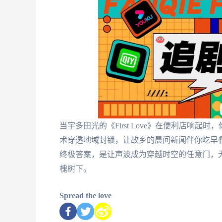
当宇多田光的《First Love》在便利店响
术穿透地域封锁，让故乡的晨间新闻伴你吃早
终极答案，是让声波成为穿越时空的任意门，
槐树下。
Spread the love