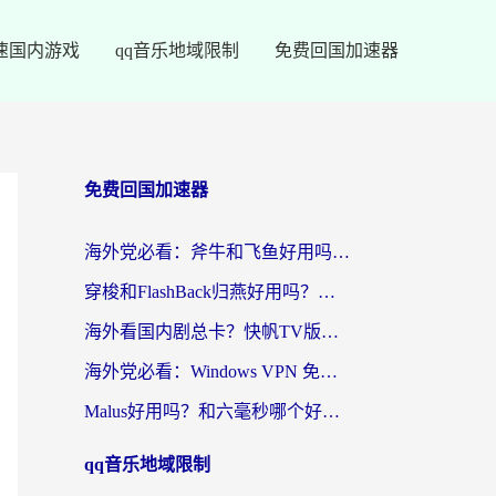
速国内游戏
qq音乐地域限制
免费回国加速器
免费回国加速器
海外党必看：斧牛和飞鱼好用吗？3步选对回国加速器，无缝刷剧玩国服
穿梭和FlashBack归燕好用吗？海外党亲测3款热门回国加速器，教你选对不踩坑
海外看国内剧总卡？快帆TV版VPN好用吗？和快滚VPN对比哪个回国效果更好？
海外党必看：Windows VPN 免费？别踩坑！教你选对好用的国内加速器无缝回国
Malus好用吗？和六毫秒哪个好？海外党选回国加速器的避坑指南
qq音乐地域限制