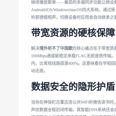
继续播放歌单——番茄的多端同步功能让跨设
Android/iOS/Windows/macOS四
听郭德纲相声，切换设备时应用会自动继承之
带宽资源的硬核保障
解决
境外听不了中国歌
的核心痛点在于带宽质
100Mbps通道能稳定承载FLAC无损音质传
内，比常规线路提速400%。这意味着在早稻
动还原。
数据安全的隐形护盾
当你在神保町古董店连公共WiFi听微信读书时
声纹数据全程封闭传输。其智能DNS系统还会