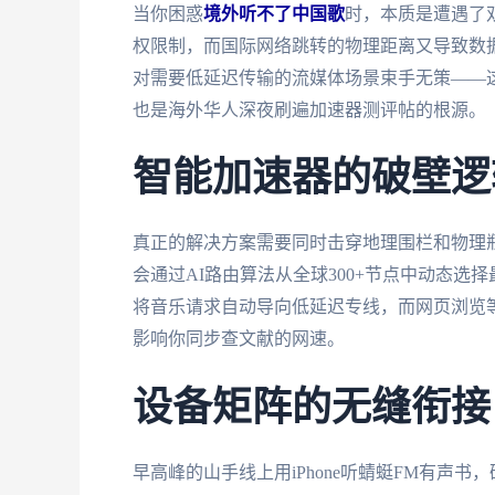
当你困惑
境外听不了中国歌
时，本质是遭遇了
权限制，而国际网络跳转的物理距离又导致数
对需要低延迟传输的流媒体场景束手无策——
也是海外华人深夜刷遍加速器测评帖的根源。
智能加速器的破壁逻
真正的解决方案需要同时击穿地理围栏和物理
会通过AI路由算法从全球300+节点中动态选
将音乐请求自动导向低延迟专线，而网页浏览
影响你同步查文献的网速。
设备矩阵的无缝衔接
早高峰的山手线上用iPhone听蜻蜓FM有声书，研