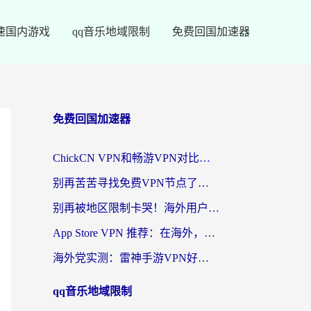
速国内游戏
qq音乐地域限制
免费回国加速器
免费回国加速器
ChickCN VPN和畅游VPN对比哪个回国效果更好？海外党必看的回国加速器选择指南
别再苦苦寻找免费VPN节点了，这才是海外访问国内资源的正确姿势
别再被地区限制卡哭！海外用户vpn中国下载全攻略，无缝刷剧办公社交
App Store VPN 推荐：在海外，如何找回那扇回家的“任意门”？
海外党实测：雷神手游VPN好用吗？和闪电VPN对比哪个回国效果更好？附小众工具深度测评
qq音乐地域限制