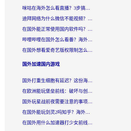
咪咕在海外怎么看直播？3步搞定地域限制，还能畅看腾讯视频与国内热剧
迪拜网络为什么微信不能视频？海外党必看的回国加速全攻略
在国外能正常使用国内软件吗？海外党亲测有效的无缝访问指南
哔哩哔哩在国外怎么看番？海外党追剧看片的终极解决方案
在国外想看爱奇艺版权限制怎么办？海外华人必看的追剧自由指南
国外加速国内游戏
国外打重生细胞有延迟？这份海外畅玩国服游戏加速器终极指南请收好
在欧洲能玩堡垒前线：破坏与创造吗？海外党国服游戏不卡顿的秘密
国外玩星战前夜需要注意的事项：一份来自老玩家的网络生存指南
在国外能玩剑灵2吗知乎？海外党亲测有效的国服游戏加速指南
在国外用什么加速器打少女前线：云图计划不卡？一个老玩家的掏心分享