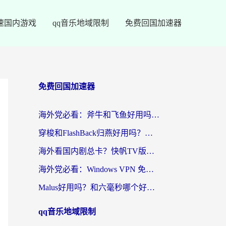
速国内游戏
qq音乐地域限制
免费回国加速器
免费回国加速器
海外党必看：斧牛和飞鱼好用吗？3步选对回国加速器，无缝刷剧玩国服
穿梭和FlashBack归燕好用吗？海外党亲测3款热门回国加速器，教你选对不踩坑
海外看国内剧总卡？快帆TV版VPN好用吗？和快滚VPN对比哪个回国效果更好？
海外党必看：Windows VPN 免费？别踩坑！教你选对好用的国内加速器无缝回国
Malus好用吗？和六毫秒哪个好？海外党选回国加速器的避坑指南
qq音乐地域限制