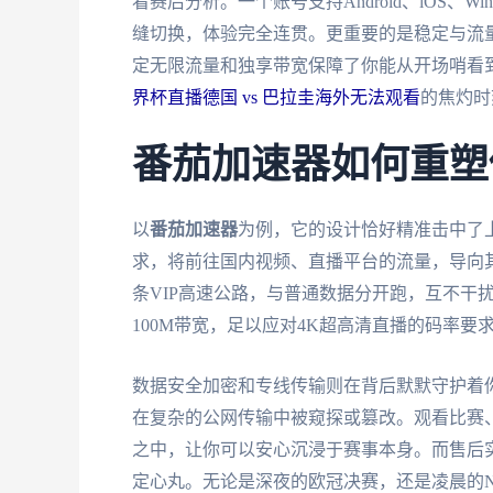
看赛后分析。一个账号支持Android、iOS、W
缝切换，体验完全连贯。更重要的是稳定与流
定无限流量和独享带宽保障了你能从开场哨看
界杯直播德国 vs 巴拉圭海外无法观看
的焦灼时
番茄加速器如何重塑
以
番茄加速器
为例，它的设计恰好精准击中了
求，将前往国内视频、直播平台的流量，导向
条VIP高速公路，与普通数据分开跑，互不干
100M带宽，足以应对4K超高清直播的码率
数据安全加密和专线传输则在背后默默守护着
在复杂的公网传输中被窥探或篡改。观看比赛
之中，让你可以安心沉浸于赛事本身。而售后
定心丸。无论是深夜的欧冠决赛，还是凌晨的