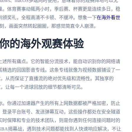
indows、macOS多端同时使用，意味着你的观赛阵地可以无
量。体育赛事动辄两小时，季后赛、杯赛更是连续多日，稳
到颁奖礼，全程高清不卡顿、不缓冲。想象一下
在海外看世
刻，画面突然转起圈圈，那感觉简直令人崩溃。
你的海外观赛体验
上述所有痛点。它的智能分流技术，能自动识别你的网络请
其精选的回国影音专线。这条专线就像为视频数据铺设了一
扰，从而保证了直播流的绝对优先级和流畅性。其独享的
要求，让每一个进球回放的细节都清晰可见。
你。你通过加速器产生的所有上网数据都被严格加密，防止
、登录平台账号、发送弹幕互动，这些操作都处在安全隧道
实时保障和专业的技术团队，则是你遇到任何连接问题时的
NBA揭幕战，遇到技术问题都能找到人快速响应解决，不让