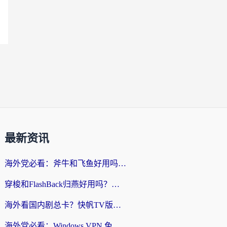
最新资讯
海外党必看：斧牛和飞鱼好用吗？3步选对回国加速器，无缝刷剧玩国服
穿梭和FlashBack归燕好用吗？海外党亲测3款热门回国加速器，教你选对不踩坑
海外看国内剧总卡？快帆TV版VPN好用吗？和快滚VPN对比哪个回国效果更好？
海外党必看：Windows VPN 免费？别踩坑！教你选对好用的国内加速器无缝回国