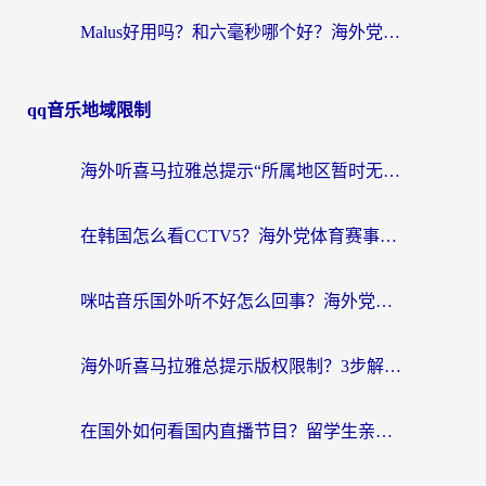
Malus好用吗？和六毫秒哪个好？海外党选回国加速器的避坑指南
qq音乐地域限制
海外听喜马拉雅总提示“所属地区暂时无版权”？这个限制解除方法亲测有效！
在韩国怎么看CCTV5？海外党体育赛事+中文解说观看终极指南
咪咕音乐国外听不好怎么回事？海外党听歌自由的终极解决方案来了
海外听喜马拉雅总提示版权限制？3步解决+2个音乐平台问题全攻略
在国外如何看国内直播节目？留学生亲测有效的追剧加速指南