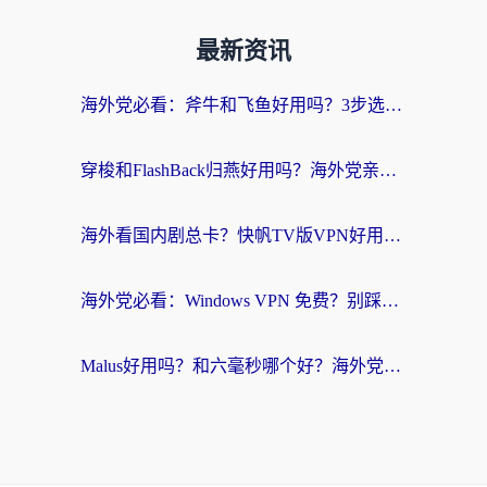
最新资讯
海外党必看：斧牛和飞鱼好用吗？3步选对回国加速器，无缝刷剧玩国服
穿梭和FlashBack归燕好用吗？海外党亲测3款热门回国加速器，教你选对不踩坑
海外看国内剧总卡？快帆TV版VPN好用吗？和快滚VPN对比哪个回国效果更好？
海外党必看：Windows VPN 免费？别踩坑！教你选对好用的国内加速器无缝回国
Malus好用吗？和六毫秒哪个好？海外党选回国加速器的避坑指南