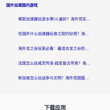
国外加速国内游戏
哪款加速器玩逆水寒OL最好？海外党实测后的终极选择指南
在国外什么加速器玩食之契约好用？海外党亲测有效的国服游戏加速指南
海外龙之谷玩家必看：最适合龙之谷的加速器，解决延迟卡顿还能畅玩幻书启示录和梦幻西游？
法国怎么玩戒灵传说-超变复古传奇？海外玩家国服游戏加速终极指南
新加坡怎么玩战争与文明？海外党国服游戏加速器终极避坑指南
下载应用