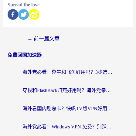
Spread the love
←
前一篇文章
免费回国加速器
海外党必看：斧牛和飞鱼好用吗？3步选对回国加速器，无缝刷剧玩国服
穿梭和FlashBack归燕好用吗？海外党亲测3款热门回国加速器，教你选对不踩坑
海外看国内剧总卡？快帆TV版VPN好用吗？和快滚VPN对比哪个回国效果更好？
海外党必看：Windows VPN 免费？别踩坑！教你选对好用的国内加速器无缝回国