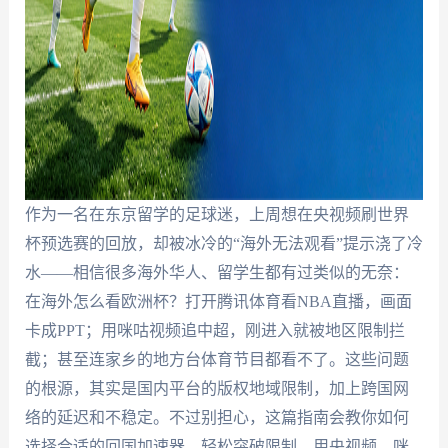
作为一名在东京留学的足球迷，上周想在央视频刷世界
杯预选赛的回放，却被冰冷的“海外无法观看”提示浇了冷
水——相信很多海外华人、留学生都有过类似的无奈：
在海外怎么看欧洲杯？打开腾讯体育看NBA直播，画面
卡成PPT；用咪咕视频追中超，刚进入就被地区限制拦
截；甚至连家乡的地方台体育节目都看不了。这些问题
的根源，其实是国内平台的版权地域限制，加上跨国网
络的延迟和不稳定。不过别担心，这篇指南会教你如何
选择合适的回国加速器，轻松突破限制，用央视频、咪