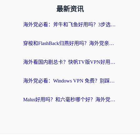
最新资讯
海外党必看：斧牛和飞鱼好用吗？3步选对回国加速器，无缝刷剧玩国服
穿梭和FlashBack归燕好用吗？海外党亲测3款热门回国加速器，教你选对不踩坑
海外看国内剧总卡？快帆TV版VPN好用吗？和快滚VPN对比哪个回国效果更好？
海外党必看：Windows VPN 免费？别踩坑！教你选对好用的国内加速器无缝回国
Malus好用吗？和六毫秒哪个好？海外党选回国加速器的避坑指南