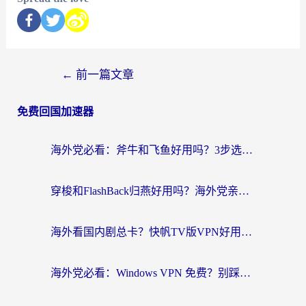
←
前一篇文章
免费回国加速器
海外党必看：斧牛和飞鱼好用吗？3步选对回国加速器，无缝刷剧玩国服
穿梭和FlashBack归燕好用吗？海外党亲测3款热门回国加速器，教你选对不踩坑
海外看国内剧总卡？快帆TV版VPN好用吗？和快滚VPN对比哪个回国效果更好？
海外党必看：Windows VPN 免费？别踩坑！教你选对好用的国内加速器无缝回国