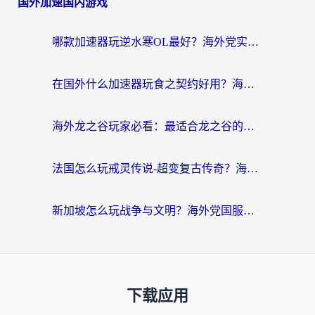
国外加速国内游戏
哪款加速器玩逆水寒OL最好？海外党实测后的终极选择指南
在国外什么加速器玩食之契约好用？海外党亲测有效的国服游戏加速指南
海外龙之谷玩家必看：最适合龙之谷的加速器，解决延迟卡顿还能畅玩幻书启示录和梦幻西游？
法国怎么玩戒灵传说-超变复古传奇？海外玩家国服游戏加速终极指南
新加坡怎么玩战争与文明？海外党国服游戏加速器终极避坑指南
下载应用