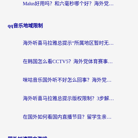
Malus好用吗？和六毫秒哪个好？海外党选回国加速器的避坑指南
qq音乐地域限制
海外听喜马拉雅总提示“所属地区暂时无版权”？这个限制解除方法亲测有效！
在韩国怎么看CCTV5？海外党体育赛事+中文解说观看终极指南
咪咕音乐国外听不好怎么回事？海外党听歌自由的终极解决方案来了
海外听喜马拉雅总提示版权限制？3步解决+2个音乐平台问题全攻略
在国外如何看国内直播节目？留学生亲测有效的追剧加速指南