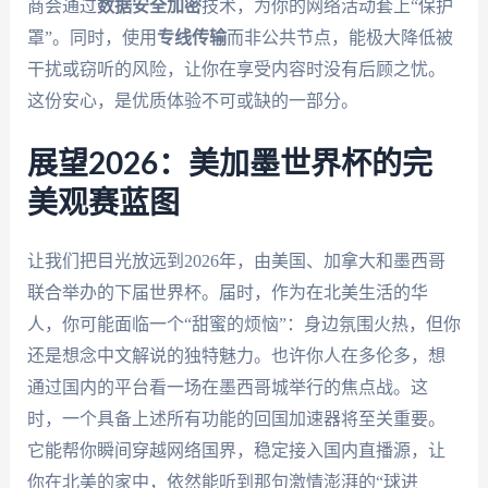
商会通过
数据安全加密
技术，为你的网络活动套上“保护
罩”。同时，使用
专线传输
而非公共节点，能极大降低被
干扰或窃听的风险，让你在享受内容时没有后顾之忧。
这份安心，是优质体验不可或缺的一部分。
展望2026：美加墨世界杯的完
美观赛蓝图
让我们把目光放远到2026年，由美国、加拿大和墨西哥
联合举办的下届世界杯。届时，作为在北美生活的华
人，你可能面临一个“甜蜜的烦恼”：身边氛围火热，但你
还是想念中文解说的独特魅力。也许你人在多伦多，想
通过国内的平台看一场在墨西哥城举行的焦点战。这
时，一个具备上述所有功能的回国加速器将至关重要。
它能帮你瞬间穿越网络国界，稳定接入国内直播源，让
你在北美的家中，依然能听到那句激情澎湃的“球进