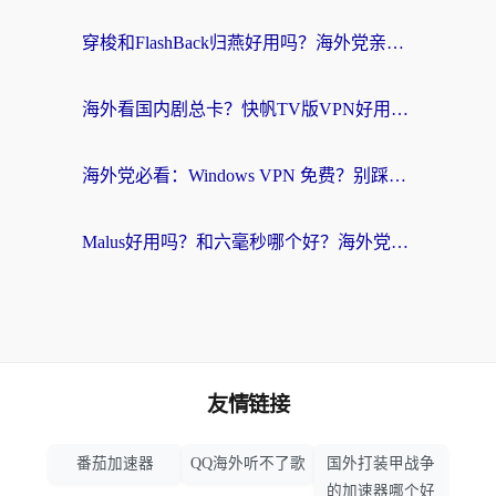
穿梭和FlashBack归燕好用吗？海外党亲测3款热门回国加速器，教你选对不踩坑
海外看国内剧总卡？快帆TV版VPN好用吗？和快滚VPN对比哪个回国效果更好？
海外党必看：Windows VPN 免费？别踩坑！教你选对好用的国内加速器无缝回国
Malus好用吗？和六毫秒哪个好？海外党选回国加速器的避坑指南
友情链接
番茄加速器
QQ海外听不了歌
国外打装甲战争
的加速器哪个好