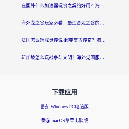
在国外什么加速器玩食之契约好用？海外党亲测有效的国服游戏加速指南
海外龙之谷玩家必看：最适合龙之谷的加速器，解决延迟卡顿还能畅玩幻书启示录和梦幻西游？
法国怎么玩戒灵传说-超变复古传奇？海外玩家国服游戏加速终极指南
新加坡怎么玩战争与文明？海外党国服游戏加速器终极避坑指南
下载应用
番茄 Windows PC电脑版
番茄 macOS苹果电脑版