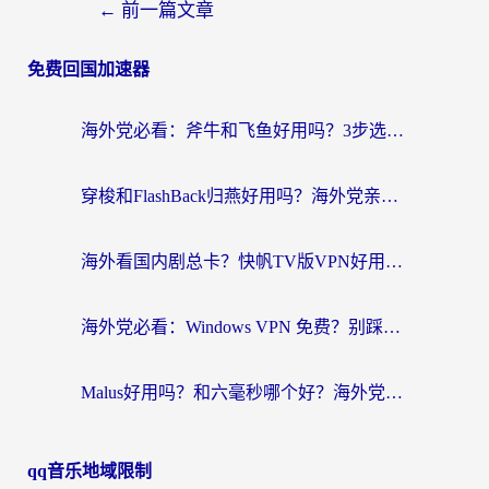
←
前一篇文章
免费回国加速器
海外党必看：斧牛和飞鱼好用吗？3步选对回国加速器，无缝刷剧玩国服
穿梭和FlashBack归燕好用吗？海外党亲测3款热门回国加速器，教你选对不踩坑
海外看国内剧总卡？快帆TV版VPN好用吗？和快滚VPN对比哪个回国效果更好？
海外党必看：Windows VPN 免费？别踩坑！教你选对好用的国内加速器无缝回国
Malus好用吗？和六毫秒哪个好？海外党选回国加速器的避坑指南
qq音乐地域限制