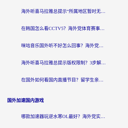
海外听喜马拉雅总提示“所属地区暂时无版权”？这个限制解除方法亲测有效！
在韩国怎么看CCTV5？海外党体育赛事+中文解说观看终极指南
咪咕音乐国外听不好怎么回事？海外党听歌自由的终极解决方案来了
海外听喜马拉雅总提示版权限制？3步解决+2个音乐平台问题全攻略
在国外如何看国内直播节目？留学生亲测有效的追剧加速指南
国外加速国内游戏
哪款加速器玩逆水寒OL最好？海外党实测后的终极选择指南