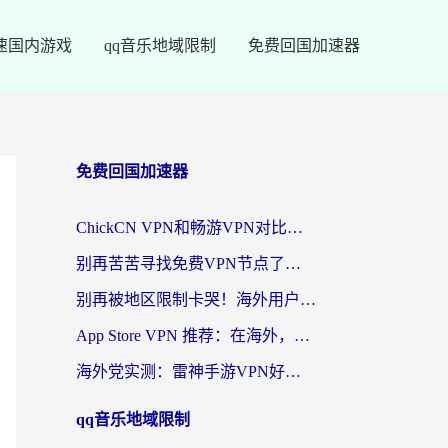
速国内游戏
qq音乐地域限制
免费回国加速器
免费回国加速器
ChickCN VPN和畅游VPN对比哪个回国效果更好？海外党必看的回国加速器选择指南
别再苦苦寻找免费VPN节点了，这才是海外访问国内资源的正确姿势
别再被地区限制卡哭！海外用户vpn中国下载全攻略，无缝刷剧办公社交
App Store VPN 推荐：在海外，如何找回那扇回家的“任意门”？
海外党实测：雷神手游VPN好用吗？和闪电VPN对比哪个回国效果更好？附小众工具深度测评
qq音乐地域限制