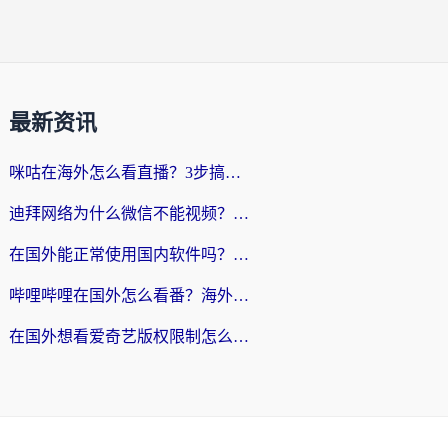
最新资讯
咪咕在海外怎么看直播？3步搞定地域限制，还能畅看腾讯视频与国内热剧
迪拜网络为什么微信不能视频？海外党必看的回国加速全攻略
在国外能正常使用国内软件吗？海外党亲测有效的无缝访问指南
哔哩哔哩在国外怎么看番？海外党追剧看片的终极解决方案
在国外想看爱奇艺版权限制怎么办？海外华人必看的追剧自由指南