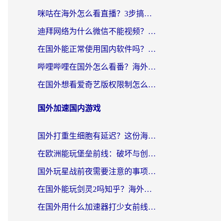
咪咕在海外怎么看直播？3步搞定地域限制，还能畅看腾讯视频与国内热剧
迪拜网络为什么微信不能视频？海外党必看的回国加速全攻略
在国外能正常使用国内软件吗？海外党亲测有效的无缝访问指南
哔哩哔哩在国外怎么看番？海外党追剧看片的终极解决方案
在国外想看爱奇艺版权限制怎么办？海外华人必看的追剧自由指南
国外加速国内游戏
国外打重生细胞有延迟？这份海外畅玩国服游戏加速器终极指南请收好
在欧洲能玩堡垒前线：破坏与创造吗？海外党国服游戏不卡顿的秘密
国外玩星战前夜需要注意的事项：一份来自老玩家的网络生存指南
在国外能玩剑灵2吗知乎？海外党亲测有效的国服游戏加速指南
在国外用什么加速器打少女前线：云图计划不卡？一个老玩家的掏心分享