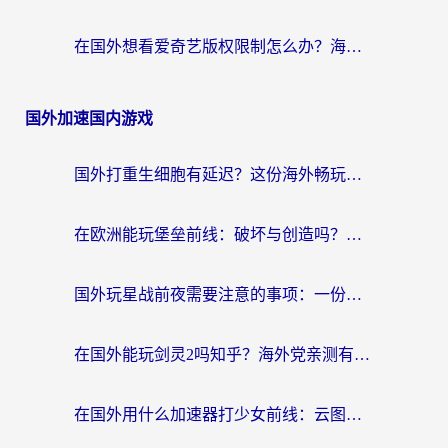
在国外想看爱奇艺版权限制怎么办？海外华人必看的追剧自由指南
国外加速国内游戏
国外打重生细胞有延迟？这份海外畅玩国服游戏加速器终极指南请收好
在欧洲能玩堡垒前线：破坏与创造吗？海外党国服游戏不卡顿的秘密
国外玩星战前夜需要注意的事项：一份来自老玩家的网络生存指南
在国外能玩剑灵2吗知乎？海外党亲测有效的国服游戏加速指南
在国外用什么加速器打少女前线：云图计划不卡？一个老玩家的掏心分享