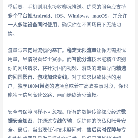
季后赛，手机则用来接收赛况推送。优秀的服务应支持
多个平台如Android、iOS、Windows、macOS
，并允许
一人多端设备同时使用
，确保你在不同场景下无缝切
换。
流量与带宽是流畅的基石。
稳定无限流量
让你无需担忧
用量，尽情观看整个赛季。而
智能分流
技术能精准识别
你的网络请求，将针对国内视频、游戏的流量导向
精选
的回国影音、游戏加速专线
。对于追求极致体验的用
户，
独享100M带宽
的选项意味着在高峰赛事时段，你也
能独享信息高速公路，画面始终清晰流畅。
安全与保障同样不可忽视。所有的数据传输都应经过
数
据安全加密
，并通过
专线传输
，保护你的隐私和账号安
全。最后，当出现任何技术疑问时，
售后实时保障与专