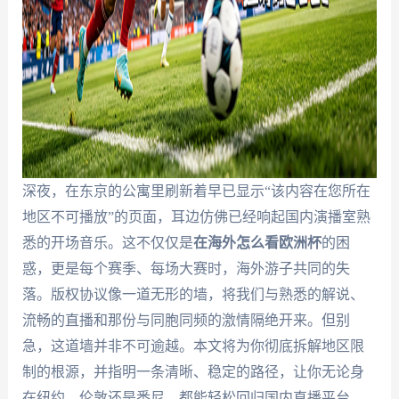
深夜，在东京的公寓里刷新着早已显示“该内容在您所在
地区不可播放”的页面，耳边仿佛已经响起国内演播室熟
悉的开场音乐。这不仅仅是
在海外怎么看欧洲杯
的困
惑，更是每个赛季、每场大赛时，海外游子共同的失
落。版权协议像一道无形的墙，将我们与熟悉的解说、
流畅的直播和那份与同胞同频的激情隔绝开来。但别
急，这道墙并非不可逾越。本文将为你彻底拆解地区限
制的根源，并指明一条清晰、稳定的路径，让你无论身
在纽约、伦敦还是悉尼，都能轻松回归国内直播平台，