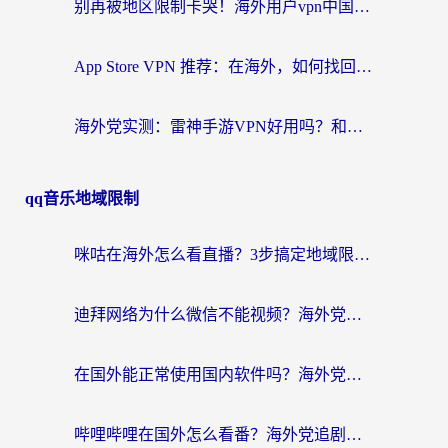
别再被地区限制卡哭！海外用户vpn中国下载全攻略，无缝刷剧办公社交
App Store VPN 推荐：在海外，如何找回那扇回家的“任意门”？
海外党实测：雷神手游VPN好用吗？和闪电VPN对比哪个回国效果更好？附小众工具深度测评
qq音乐地域限制
咪咕在海外怎么看直播？3步搞定地域限制，还能畅看腾讯视频与国内热剧
迪拜网络为什么微信不能视频？海外党必看的回国加速全攻略
在国外能正常使用国内软件吗？海外党亲测有效的无缝访问指南
哔哩哔哩在国外怎么看番？海外党追剧看片的终极解决方案