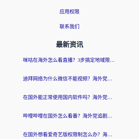
应用权限
联系我们
最新资讯
咪咕在海外怎么看直播？3步搞定地域限制，还能畅看腾讯视频与国内热剧
迪拜网络为什么微信不能视频？海外党必看的回国加速全攻略
在国外能正常使用国内软件吗？海外党亲测有效的无缝访问指南
哔哩哔哩在国外怎么看番？海外党追剧看片的终极解决方案
在国外想看爱奇艺版权限制怎么办？海外华人必看的追剧自由指南