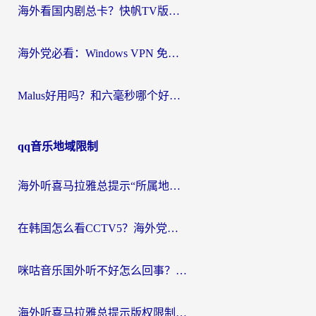
海外看国内剧总卡？快帆TV版VPN好用吗？和快滚VPN对比哪个回国效果更好？
海外党必看：Windows VPN 免费？别踩坑！教你选对好用的国内加速器无缝回国
Malus好用吗？和六毫秒哪个好？海外党选回国加速器的避坑指南
qq音乐地域限制
海外听喜马拉雅总提示“所属地区暂时无版权”？这个限制解除方法亲测有效！
在韩国怎么看CCTV5？海外党体育赛事+中文解说观看终极指南
咪咕音乐国外听不好怎么回事？海外党听歌自由的终极解决方案来了
海外听喜马拉雅总提示版权限制？3步解决+2个音乐平台问题全攻略