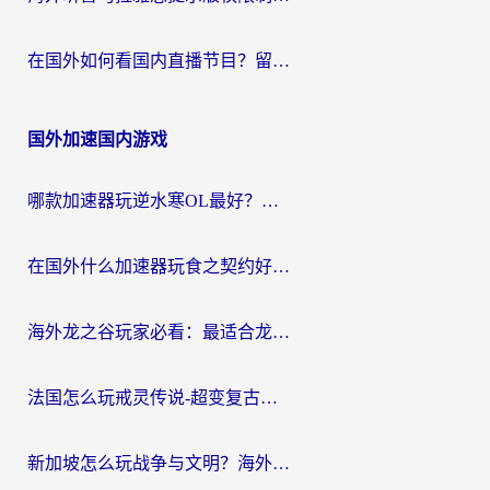
在国外如何看国内直播节目？留学生亲测有效的追剧加速指南
国外加速国内游戏
哪款加速器玩逆水寒OL最好？海外党实测后的终极选择指南
在国外什么加速器玩食之契约好用？海外党亲测有效的国服游戏加速指南
海外龙之谷玩家必看：最适合龙之谷的加速器，解决延迟卡顿还能畅玩幻书启示录和梦幻西游？
法国怎么玩戒灵传说-超变复古传奇？海外玩家国服游戏加速终极指南
新加坡怎么玩战争与文明？海外党国服游戏加速器终极避坑指南