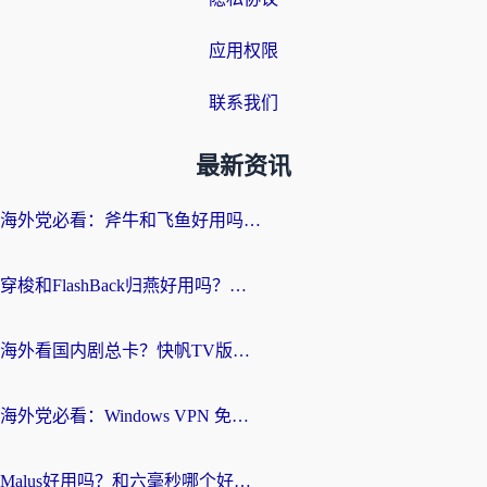
应用权限
联系我们
最新资讯
海外党必看：斧牛和飞鱼好用吗？3步选对回国加速器，无缝刷剧玩国服
穿梭和FlashBack归燕好用吗？海外党亲测3款热门回国加速器，教你选对不踩坑
海外看国内剧总卡？快帆TV版VPN好用吗？和快滚VPN对比哪个回国效果更好？
海外党必看：Windows VPN 免费？别踩坑！教你选对好用的国内加速器无缝回国
Malus好用吗？和六毫秒哪个好？海外党选回国加速器的避坑指南