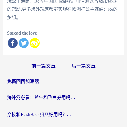
玩公主连结：Re等中国国服游戏。相信通过番茄加速器
的帮助,更多海外玩家都能实现在欧洲打公主连结：Re的
梦想。
Spread the love
文
←
前一篇文章
后一篇文章
→
章
免费回国加速器
导
航
海外党必看：斧牛和飞鱼好用吗？3步选对回国加速器，无缝刷剧玩国服
穿梭和FlashBack归燕好用吗？海外党亲测3款热门回国加速器，教你选对不踩坑