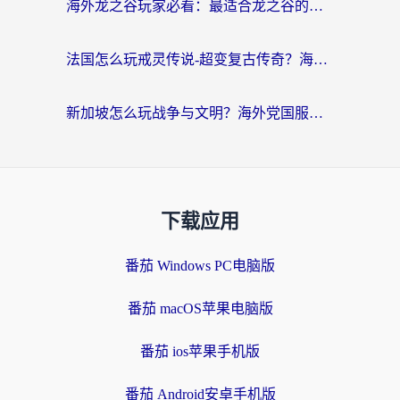
海外龙之谷玩家必看：最适合龙之谷的加速器，解决延迟卡顿还能畅玩幻书启示录和梦幻西游？
法国怎么玩戒灵传说-超变复古传奇？海外玩家国服游戏加速终极指南
新加坡怎么玩战争与文明？海外党国服游戏加速器终极避坑指南
下载应用
番茄 Windows PC电脑版
番茄 macOS苹果电脑版
番茄 ios苹果手机版
番茄 Android安卓手机版