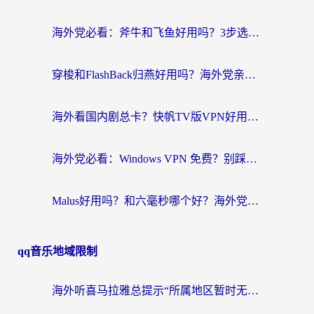
海外党必看：斧牛和飞鱼好用吗？3步选对回国加速器，无缝刷剧玩国服
穿梭和FlashBack归燕好用吗？海外党亲测3款热门回国加速器，教你选对不踩坑
海外看国内剧总卡？快帆TV版VPN好用吗？和快滚VPN对比哪个回国效果更好？
海外党必看：Windows VPN 免费？别踩坑！教你选对好用的国内加速器无缝回国
Malus好用吗？和六毫秒哪个好？海外党选回国加速器的避坑指南
qq音乐地域限制
海外听喜马拉雅总提示“所属地区暂时无版权”？这个限制解除方法亲测有效！