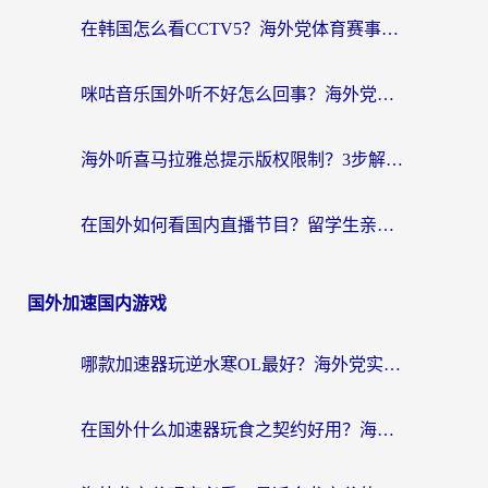
在韩国怎么看CCTV5？海外党体育赛事+中文解说观看终极指南
咪咕音乐国外听不好怎么回事？海外党听歌自由的终极解决方案来了
海外听喜马拉雅总提示版权限制？3步解决+2个音乐平台问题全攻略
在国外如何看国内直播节目？留学生亲测有效的追剧加速指南
国外加速国内游戏
哪款加速器玩逆水寒OL最好？海外党实测后的终极选择指南
在国外什么加速器玩食之契约好用？海外党亲测有效的国服游戏加速指南