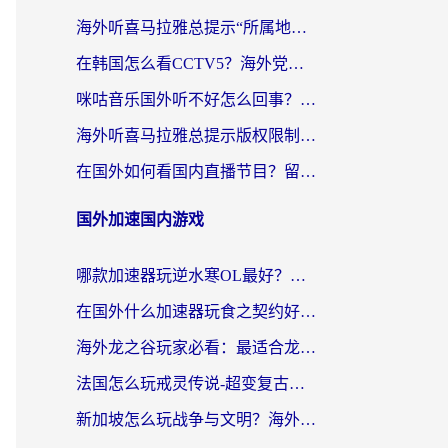
海外听喜马拉雅总提示“所属地区暂时无版权”？这个限制解除方法亲测有效！
在韩国怎么看CCTV5？海外党体育赛事+中文解说观看终极指南
咪咕音乐国外听不好怎么回事？海外党听歌自由的终极解决方案来了
海外听喜马拉雅总提示版权限制？3步解决+2个音乐平台问题全攻略
在国外如何看国内直播节目？留学生亲测有效的追剧加速指南
国外加速国内游戏
哪款加速器玩逆水寒OL最好？海外党实测后的终极选择指南
在国外什么加速器玩食之契约好用？海外党亲测有效的国服游戏加速指南
海外龙之谷玩家必看：最适合龙之谷的加速器，解决延迟卡顿还能畅玩幻书启示录和梦幻西游？
法国怎么玩戒灵传说-超变复古传奇？海外玩家国服游戏加速终极指南
新加坡怎么玩战争与文明？海外党国服游戏加速器终极避坑指南