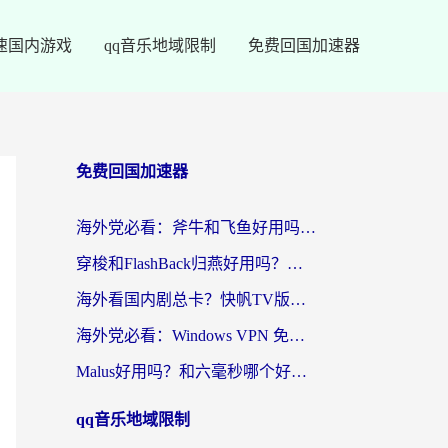
速国内游戏
qq音乐地域限制
免费回国加速器
免费回国加速器
海外党必看：斧牛和飞鱼好用吗？3步选对回国加速器，无缝刷剧玩国服
穿梭和FlashBack归燕好用吗？海外党亲测3款热门回国加速器，教你选对不踩坑
海外看国内剧总卡？快帆TV版VPN好用吗？和快滚VPN对比哪个回国效果更好？
海外党必看：Windows VPN 免费？别踩坑！教你选对好用的国内加速器无缝回国
Malus好用吗？和六毫秒哪个好？海外党选回国加速器的避坑指南
qq音乐地域限制