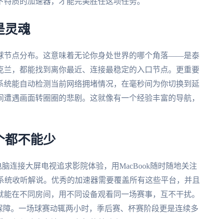
下特质的加速器，才能完美胜任这项任务。
是灵魂
球节点分布。这意味着无论你身处世界的哪个角落——是泰
克兰，都能找到离你最近、连接最稳定的入口节点。更重要
系统能自动检测当前网络拥堵情况，在毫秒间为你切换到延
间遭遇画面转圈圈的悲剧。这就像有一个经验丰富的导航，
个都不能少
电脑连接大屏电视追求影院体验，用MacBook随时随地关注
至车载系统收听解说。优秀的加速器需要覆盖所有这些平台，并且
就能在不同房间，用不同设备观看同一场赛事，互不干扰。
保障。一场球赛动辄两小时，季后赛、杯赛阶段更是连续多