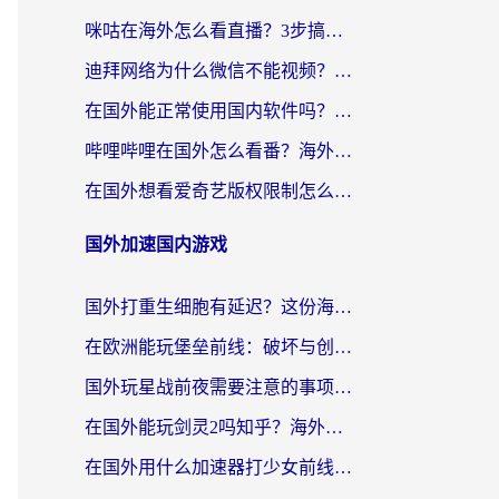
咪咕在海外怎么看直播？3步搞定地域限制，还能畅看腾讯视频与国内热剧
迪拜网络为什么微信不能视频？海外党必看的回国加速全攻略
在国外能正常使用国内软件吗？海外党亲测有效的无缝访问指南
哔哩哔哩在国外怎么看番？海外党追剧看片的终极解决方案
在国外想看爱奇艺版权限制怎么办？海外华人必看的追剧自由指南
国外加速国内游戏
国外打重生细胞有延迟？这份海外畅玩国服游戏加速器终极指南请收好
在欧洲能玩堡垒前线：破坏与创造吗？海外党国服游戏不卡顿的秘密
国外玩星战前夜需要注意的事项：一份来自老玩家的网络生存指南
在国外能玩剑灵2吗知乎？海外党亲测有效的国服游戏加速指南
在国外用什么加速器打少女前线：云图计划不卡？一个老玩家的掏心分享