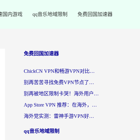
速国内游戏
qq音乐地域限制
免费回国加速器
免费回国加速器
ChickCN VPN和畅游VPN对比哪个回国效果更好？海外党必看的回国加速器选择指南
别再苦苦寻找免费VPN节点了，这才是海外访问国内资源的正确姿势
别再被地区限制卡哭！海外用户vpn中国下载全攻略，无缝刷剧办公社交
App Store VPN 推荐：在海外，如何找回那扇回家的“任意门”？
海外党实测：雷神手游VPN好用吗？和闪电VPN对比哪个回国效果更好？附小众工具深度测评
qq音乐地域限制