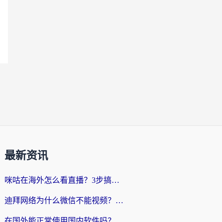
最新资讯
咪咕在海外怎么看直播？3步搞定地域限制，还能畅看腾讯视频与国内热剧
迪拜网络为什么微信不能视频？海外党必看的回国加速全攻略
在国外能正常使用国内软件吗？海外党亲测有效的无缝访问指南