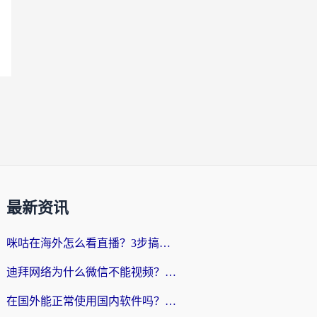
最新资讯
咪咕在海外怎么看直播？3步搞定地域限制，还能畅看腾讯视频与国内热剧
迪拜网络为什么微信不能视频？海外党必看的回国加速全攻略
在国外能正常使用国内软件吗？海外党亲测有效的无缝访问指南