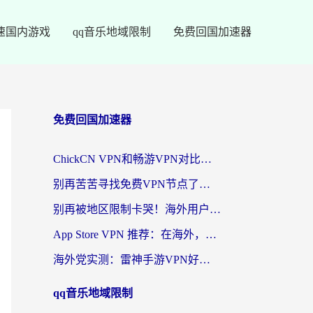
速国内游戏
qq音乐地域限制
免费回国加速器
免费回国加速器
ChickCN VPN和畅游VPN对比哪个回国效果更好？海外党必看的回国加速器选择指南
别再苦苦寻找免费VPN节点了，这才是海外访问国内资源的正确姿势
别再被地区限制卡哭！海外用户vpn中国下载全攻略，无缝刷剧办公社交
App Store VPN 推荐：在海外，如何找回那扇回家的“任意门”？
海外党实测：雷神手游VPN好用吗？和闪电VPN对比哪个回国效果更好？附小众工具深度测评
qq音乐地域限制