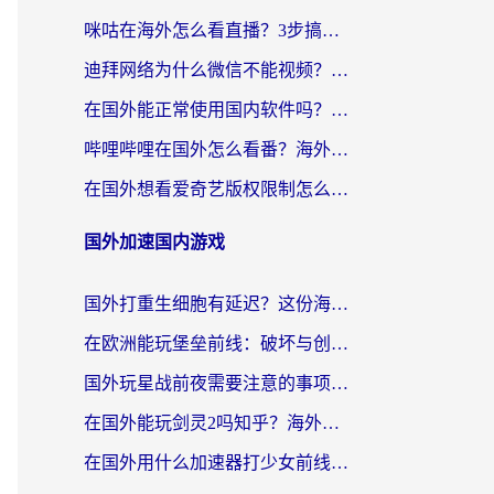
咪咕在海外怎么看直播？3步搞定地域限制，还能畅看腾讯视频与国内热剧
迪拜网络为什么微信不能视频？海外党必看的回国加速全攻略
在国外能正常使用国内软件吗？海外党亲测有效的无缝访问指南
哔哩哔哩在国外怎么看番？海外党追剧看片的终极解决方案
在国外想看爱奇艺版权限制怎么办？海外华人必看的追剧自由指南
国外加速国内游戏
国外打重生细胞有延迟？这份海外畅玩国服游戏加速器终极指南请收好
在欧洲能玩堡垒前线：破坏与创造吗？海外党国服游戏不卡顿的秘密
国外玩星战前夜需要注意的事项：一份来自老玩家的网络生存指南
在国外能玩剑灵2吗知乎？海外党亲测有效的国服游戏加速指南
在国外用什么加速器打少女前线：云图计划不卡？一个老玩家的掏心分享