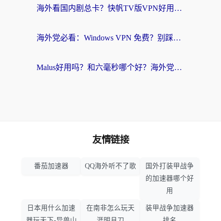
海外看国内剧总卡？快帆TV版VPN好用吗？和快滚VPN对比哪个回国效果更好？
海外党必看：Windows VPN 免费？别踩坑！教你选对好用的国内加速器无缝回国
Malus好用吗？和六毫秒哪个好？海外党选回国加速器的避坑指南
友情链接
番茄加速器
QQ海外听不了歌
国外打装甲战争
的加速器哪个好
用
日本用什么加速
在南非怎么玩天
装甲战争加速器
器玩天下-异兽山
涯明月刀
排名