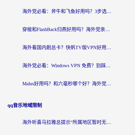
海外党必看：斧牛和飞鱼好用吗？3步选对回国加速器，无缝刷剧玩国服
穿梭和FlashBack归燕好用吗？海外党亲测3款热门回国加速器，教你选对不踩坑
海外看国内剧总卡？快帆TV版VPN好用吗？和快滚VPN对比哪个回国效果更好？
海外党必看：Windows VPN 免费？别踩坑！教你选对好用的国内加速器无缝回国
Malus好用吗？和六毫秒哪个好？海外党选回国加速器的避坑指南
qq音乐地域限制
海外听喜马拉雅总提示“所属地区暂时无版权”？这个限制解除方法亲测有效！