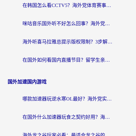
在韩国怎么看CCTV5？海外党体育赛事+中文解说观看终极指南
咪咕音乐国外听不好怎么回事？海外党听歌自由的终极解决方案来了
海外听喜马拉雅总提示版权限制？3步解决+2个音乐平台问题全攻略
在国外如何看国内直播节目？留学生亲测有效的追剧加速指南
国外加速国内游戏
哪款加速器玩逆水寒OL最好？海外党实测后的终极选择指南
在国外什么加速器玩食之契约好用？海外党亲测有效的国服游戏加速指南
海外龙之谷玩家必看：最适合龙之谷的加速器，解决延迟卡顿还能畅玩幻书启示录和梦幻西游？