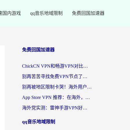
速国内游戏
qq音乐地域限制
免费回国加速器
免费回国加速器
ChickCN VPN和畅游VPN对比哪个回国效果更好？海外党必看的回国加速器选择指南
别再苦苦寻找免费VPN节点了，这才是海外访问国内资源的正确姿势
别再被地区限制卡哭！海外用户vpn中国下载全攻略，无缝刷剧办公社交
App Store VPN 推荐：在海外，如何找回那扇回家的“任意门”？
海外党实测：雷神手游VPN好用吗？和闪电VPN对比哪个回国效果更好？附小众工具深度测评
qq音乐地域限制