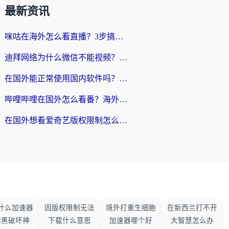
最新资讯
咪咕在海外怎么看直播？3步搞定地域限制，还能畅看腾讯视频与国内热剧
迪拜网络为什么微信不能视频？海外党必看的回国加速全攻略
在国外能正常使用国内软件吗？海外党亲测有效的无缝访问指南
哔哩哔哩在国外怎么看番？海外党追剧看片的终极解决方案
在国外想看爱奇艺版权限制怎么办？海外华人必看的追剧自由指南
什么加速器
因版权限制无法
境外打重生细胞
在新西兰打不开
暗黑破坏神
下载什么意思
加速器哪个好
大智慧怎么办