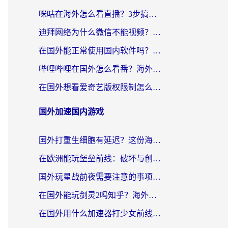
咪咕在海外怎么看直播？3步搞定地域限制，还能畅看腾讯视频与国内热剧
迪拜网络为什么微信不能视频？海外党必看的回国加速全攻略
在国外能正常使用国内软件吗？海外党亲测有效的无缝访问指南
哔哩哔哩在国外怎么看番？海外党追剧看片的终极解决方案
在国外想看爱奇艺版权限制怎么办？海外华人必看的追剧自由指南
国外加速国内游戏
国外打重生细胞有延迟？这份海外畅玩国服游戏加速器终极指南请收好
在欧洲能玩堡垒前线：破坏与创造吗？海外党国服游戏不卡顿的秘密
国外玩星战前夜需要注意的事项：一份来自老玩家的网络生存指南
在国外能玩剑灵2吗知乎？海外党亲测有效的国服游戏加速指南
在国外用什么加速器打少女前线：云图计划不卡？一个老玩家的掏心分享