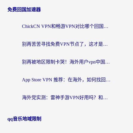
免费回国加速器
ChickCN VPN和畅游VPN对比哪个回国效果更好？海外党必看的回国加速器选择指南
别再苦苦寻找免费VPN节点了，这才是海外访问国内资源的正确姿势
别再被地区限制卡哭！海外用户vpn中国下载全攻略，无缝刷剧办公社交
App Store VPN 推荐：在海外，如何找回那扇回家的“任意门”？
海外党实测：雷神手游VPN好用吗？和闪电VPN对比哪个回国效果更好？附小众工具深度测评
qq音乐地域限制