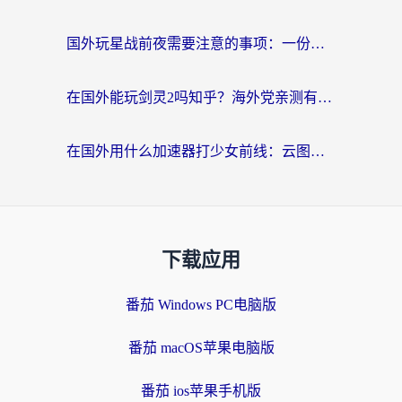
国外玩星战前夜需要注意的事项：一份来自老玩家的网络生存指南
在国外能玩剑灵2吗知乎？海外党亲测有效的国服游戏加速指南
在国外用什么加速器打少女前线：云图计划不卡？一个老玩家的掏心分享
下载应用
番茄 Windows PC电脑版
番茄 macOS苹果电脑版
番茄 ios苹果手机版