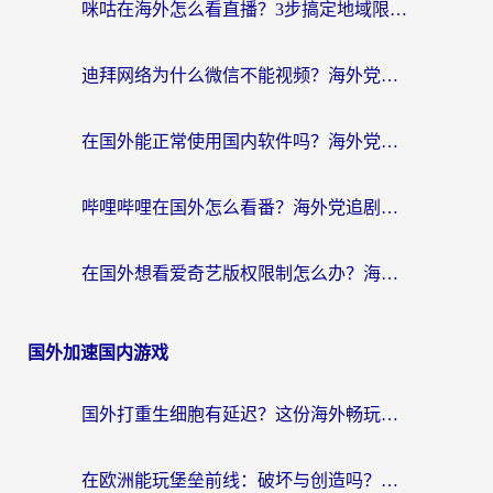
咪咕在海外怎么看直播？3步搞定地域限制，还能畅看腾讯视频与国内热剧
迪拜网络为什么微信不能视频？海外党必看的回国加速全攻略
在国外能正常使用国内软件吗？海外党亲测有效的无缝访问指南
哔哩哔哩在国外怎么看番？海外党追剧看片的终极解决方案
在国外想看爱奇艺版权限制怎么办？海外华人必看的追剧自由指南
国外加速国内游戏
国外打重生细胞有延迟？这份海外畅玩国服游戏加速器终极指南请收好
在欧洲能玩堡垒前线：破坏与创造吗？海外党国服游戏不卡顿的秘密