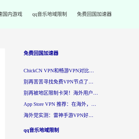
速国内游戏
qq音乐地域限制
免费回国加速器
免费回国加速器
ChickCN VPN和畅游VPN对比哪个回国效果更好？海外党必看的回国加速器选择指南
别再苦苦寻找免费VPN节点了，这才是海外访问国内资源的正确姿势
别再被地区限制卡哭！海外用户vpn中国下载全攻略，无缝刷剧办公社交
App Store VPN 推荐：在海外，如何找回那扇回家的“任意门”？
海外党实测：雷神手游VPN好用吗？和闪电VPN对比哪个回国效果更好？附小众工具深度测评
qq音乐地域限制