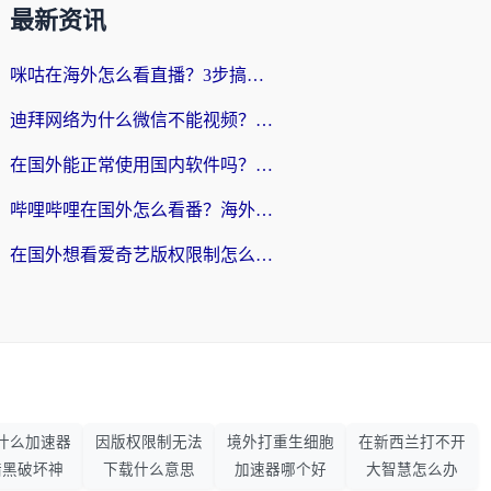
最新资讯
咪咕在海外怎么看直播？3步搞定地域限制，还能畅看腾讯视频与国内热剧
迪拜网络为什么微信不能视频？海外党必看的回国加速全攻略
在国外能正常使用国内软件吗？海外党亲测有效的无缝访问指南
哔哩哔哩在国外怎么看番？海外党追剧看片的终极解决方案
在国外想看爱奇艺版权限制怎么办？海外华人必看的追剧自由指南
什么加速器
因版权限制无法
境外打重生细胞
在新西兰打不开
暗黑破坏神
下载什么意思
加速器哪个好
大智慧怎么办