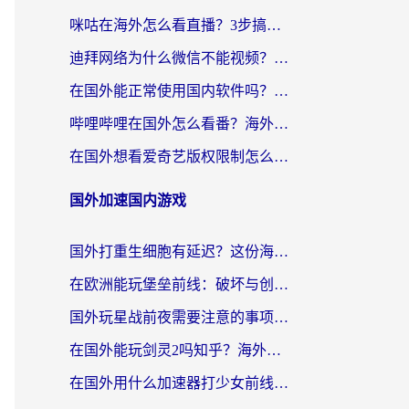
咪咕在海外怎么看直播？3步搞定地域限制，还能畅看腾讯视频与国内热剧
迪拜网络为什么微信不能视频？海外党必看的回国加速全攻略
在国外能正常使用国内软件吗？海外党亲测有效的无缝访问指南
哔哩哔哩在国外怎么看番？海外党追剧看片的终极解决方案
在国外想看爱奇艺版权限制怎么办？海外华人必看的追剧自由指南
国外加速国内游戏
国外打重生细胞有延迟？这份海外畅玩国服游戏加速器终极指南请收好
在欧洲能玩堡垒前线：破坏与创造吗？海外党国服游戏不卡顿的秘密
国外玩星战前夜需要注意的事项：一份来自老玩家的网络生存指南
在国外能玩剑灵2吗知乎？海外党亲测有效的国服游戏加速指南
在国外用什么加速器打少女前线：云图计划不卡？一个老玩家的掏心分享