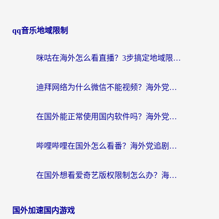
qq音乐地域限制
咪咕在海外怎么看直播？3步搞定地域限制，还能畅看腾讯视频与国内热剧
迪拜网络为什么微信不能视频？海外党必看的回国加速全攻略
在国外能正常使用国内软件吗？海外党亲测有效的无缝访问指南
哔哩哔哩在国外怎么看番？海外党追剧看片的终极解决方案
在国外想看爱奇艺版权限制怎么办？海外华人必看的追剧自由指南
国外加速国内游戏