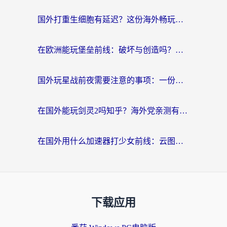
国外打重生细胞有延迟？这份海外畅玩国服游戏加速器终极指南请收好
在欧洲能玩堡垒前线：破坏与创造吗？海外党国服游戏不卡顿的秘密
国外玩星战前夜需要注意的事项：一份来自老玩家的网络生存指南
在国外能玩剑灵2吗知乎？海外党亲测有效的国服游戏加速指南
在国外用什么加速器打少女前线：云图计划不卡？一个老玩家的掏心分享
下载应用