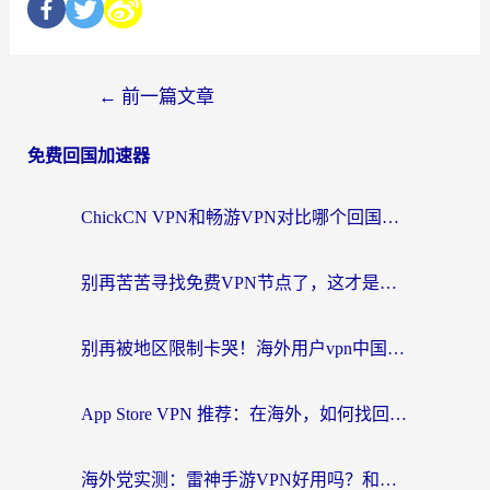
←
前一篇文章
免费回国加速器
ChickCN VPN和畅游VPN对比哪个回国效果更好？海外党必看的回国加速器选择指南
别再苦苦寻找免费VPN节点了，这才是海外访问国内资源的正确姿势
别再被地区限制卡哭！海外用户vpn中国下载全攻略，无缝刷剧办公社交
App Store VPN 推荐：在海外，如何找回那扇回家的“任意门”？
海外党实测：雷神手游VPN好用吗？和闪电VPN对比哪个回国效果更好？附小众工具深度测评