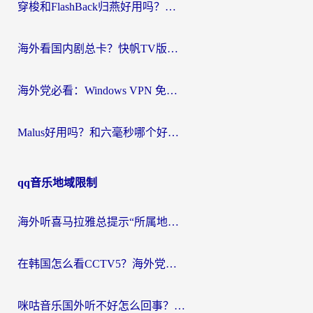
穿梭和FlashBack归燕好用吗？海外党亲测3款热门回国加速器，教你选对不踩坑
海外看国内剧总卡？快帆TV版VPN好用吗？和快滚VPN对比哪个回国效果更好？
海外党必看：Windows VPN 免费？别踩坑！教你选对好用的国内加速器无缝回国
Malus好用吗？和六毫秒哪个好？海外党选回国加速器的避坑指南
qq音乐地域限制
海外听喜马拉雅总提示“所属地区暂时无版权”？这个限制解除方法亲测有效！
在韩国怎么看CCTV5？海外党体育赛事+中文解说观看终极指南
咪咕音乐国外听不好怎么回事？海外党听歌自由的终极解决方案来了