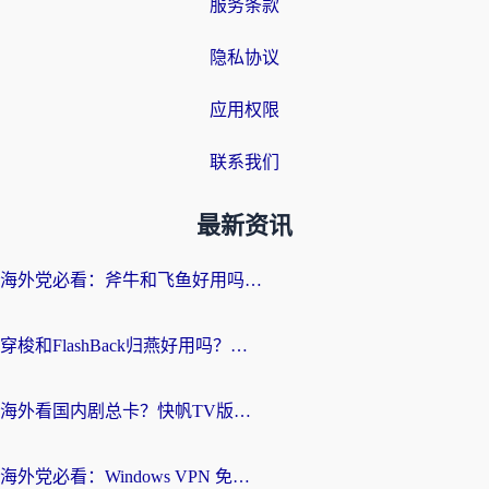
服务条款
隐私协议
应用权限
联系我们
最新资讯
海外党必看：斧牛和飞鱼好用吗？3步选对回国加速器，无缝刷剧玩国服
穿梭和FlashBack归燕好用吗？海外党亲测3款热门回国加速器，教你选对不踩坑
海外看国内剧总卡？快帆TV版VPN好用吗？和快滚VPN对比哪个回国效果更好？
海外党必看：Windows VPN 免费？别踩坑！教你选对好用的国内加速器无缝回国