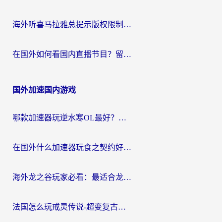
海外听喜马拉雅总提示版权限制？3步解决+2个音乐平台问题全攻略
在国外如何看国内直播节目？留学生亲测有效的追剧加速指南
国外加速国内游戏
哪款加速器玩逆水寒OL最好？海外党实测后的终极选择指南
在国外什么加速器玩食之契约好用？海外党亲测有效的国服游戏加速指南
海外龙之谷玩家必看：最适合龙之谷的加速器，解决延迟卡顿还能畅玩幻书启示录和梦幻西游？
法国怎么玩戒灵传说-超变复古传奇？海外玩家国服游戏加速终极指南