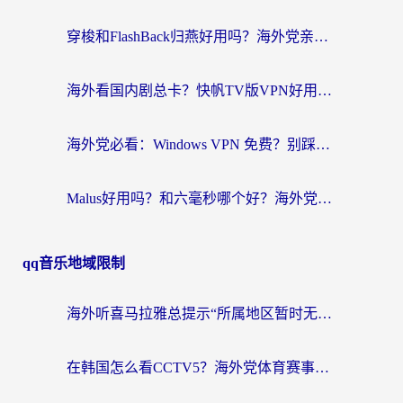
穿梭和FlashBack归燕好用吗？海外党亲测3款热门回国加速器，教你选对不踩坑
海外看国内剧总卡？快帆TV版VPN好用吗？和快滚VPN对比哪个回国效果更好？
海外党必看：Windows VPN 免费？别踩坑！教你选对好用的国内加速器无缝回国
Malus好用吗？和六毫秒哪个好？海外党选回国加速器的避坑指南
qq音乐地域限制
海外听喜马拉雅总提示“所属地区暂时无版权”？这个限制解除方法亲测有效！
在韩国怎么看CCTV5？海外党体育赛事+中文解说观看终极指南