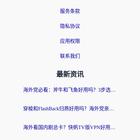
服务条款
隐私协议
应用权限
联系我们
最新资讯
海外党必看：斧牛和飞鱼好用吗？3步选对回国加速器，无缝刷剧玩国服
穿梭和FlashBack归燕好用吗？海外党亲测3款热门回国加速器，教你选对不踩坑
海外看国内剧总卡？快帆TV版VPN好用吗？和快滚VPN对比哪个回国效果更好？