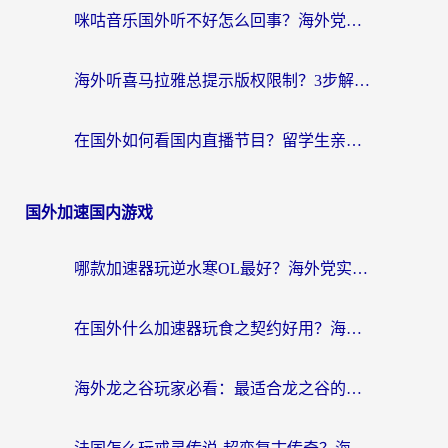
咪咕音乐国外听不好怎么回事？海外党听歌自由的终极解决方案来了
海外听喜马拉雅总提示版权限制？3步解决+2个音乐平台问题全攻略
在国外如何看国内直播节目？留学生亲测有效的追剧加速指南
国外加速国内游戏
哪款加速器玩逆水寒OL最好？海外党实测后的终极选择指南
在国外什么加速器玩食之契约好用？海外党亲测有效的国服游戏加速指南
海外龙之谷玩家必看：最适合龙之谷的加速器，解决延迟卡顿还能畅玩幻书启示录和梦幻西游？