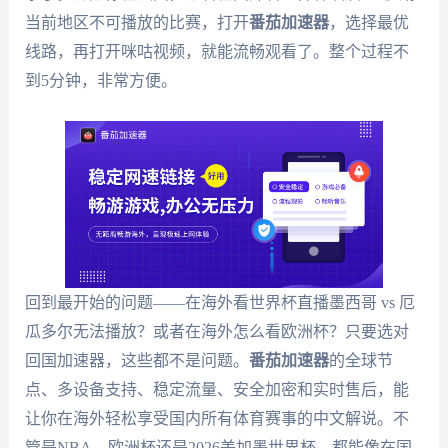
当前地区不可播放的比赛，打开
番茄加速器
，选择最优
线路，再打开咪咕视频，就能流畅观看了。整个过程不
到5分钟，非常方便。
回到最开始的问题——在海外看世界杯直播墨西哥 vs 厄
瓜多尔无法播放？或者在海外怎么看欧洲杯？只要选对
回国加速器，这些都不是问题。
番茄加速器
的全球节
点、多设备支持、稳定流量、安全加密和实时售后，能
让你在海外轻松享受国内所有体育赛事的中文解说。不
管是NBA、欧洲杯还是2026美加墨世界杯，都能像在国