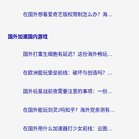
在国外想看爱奇艺版权限制怎么办？海外华人必看的追剧自由指南
国外加速国内游戏
国外打重生细胞有延迟？这份海外畅玩国服游戏加速器终极指南请收好
在欧洲能玩堡垒前线：破坏与创造吗？海外党国服游戏不卡顿的秘密
国外玩星战前夜需要注意的事项：一份来自老玩家的网络生存指南
在国外能玩剑灵2吗知乎？海外党亲测有效的国服游戏加速指南
在国外用什么加速器打少女前线：云图计划不卡？一个老玩家的掏心分享