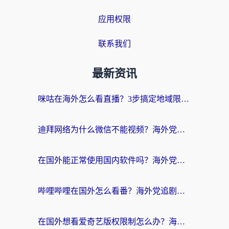
应用权限
联系我们
最新资讯
咪咕在海外怎么看直播？3步搞定地域限制，还能畅看腾讯视频与国内热剧
迪拜网络为什么微信不能视频？海外党必看的回国加速全攻略
在国外能正常使用国内软件吗？海外党亲测有效的无缝访问指南
哔哩哔哩在国外怎么看番？海外党追剧看片的终极解决方案
在国外想看爱奇艺版权限制怎么办？海外华人必看的追剧自由指南