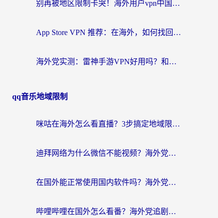
别再被地区限制卡哭！海外用户vpn中国下载全攻略，无缝刷剧办公社交
App Store VPN 推荐：在海外，如何找回那扇回家的“任意门”？
海外党实测：雷神手游VPN好用吗？和闪电VPN对比哪个回国效果更好？附小众工具深度测评
qq音乐地域限制
咪咕在海外怎么看直播？3步搞定地域限制，还能畅看腾讯视频与国内热剧
迪拜网络为什么微信不能视频？海外党必看的回国加速全攻略
在国外能正常使用国内软件吗？海外党亲测有效的无缝访问指南
哔哩哔哩在国外怎么看番？海外党追剧看片的终极解决方案