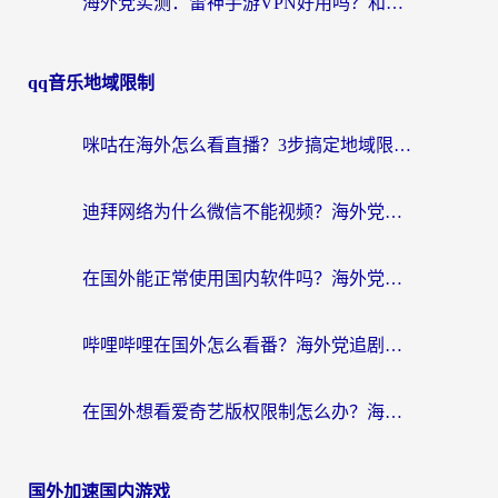
海外党实测：雷神手游VPN好用吗？和闪电VPN对比哪个回国效果更好？附小众工具深度测评
qq音乐地域限制
咪咕在海外怎么看直播？3步搞定地域限制，还能畅看腾讯视频与国内热剧
迪拜网络为什么微信不能视频？海外党必看的回国加速全攻略
在国外能正常使用国内软件吗？海外党亲测有效的无缝访问指南
哔哩哔哩在国外怎么看番？海外党追剧看片的终极解决方案
在国外想看爱奇艺版权限制怎么办？海外华人必看的追剧自由指南
国外加速国内游戏