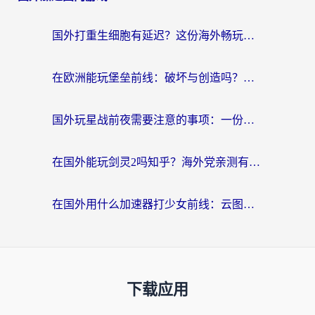
国外打重生细胞有延迟？这份海外畅玩国服游戏加速器终极指南请收好
在欧洲能玩堡垒前线：破坏与创造吗？海外党国服游戏不卡顿的秘密
国外玩星战前夜需要注意的事项：一份来自老玩家的网络生存指南
在国外能玩剑灵2吗知乎？海外党亲测有效的国服游戏加速指南
在国外用什么加速器打少女前线：云图计划不卡？一个老玩家的掏心分享
下载应用