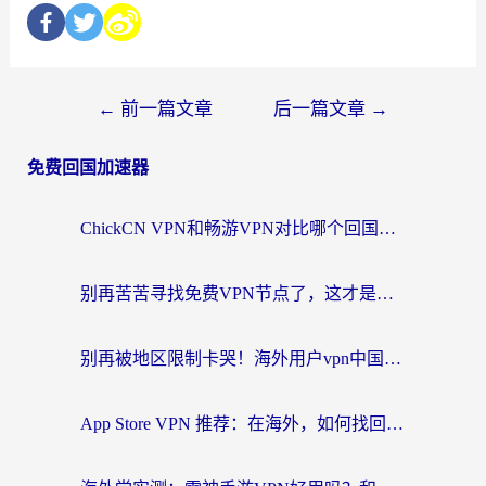
←
前一篇文章
后一篇文章
→
免费回国加速器
ChickCN VPN和畅游VPN对比哪个回国效果更好？海外党必看的回国加速器选择指南
别再苦苦寻找免费VPN节点了，这才是海外访问国内资源的正确姿势
别再被地区限制卡哭！海外用户vpn中国下载全攻略，无缝刷剧办公社交
App Store VPN 推荐：在海外，如何找回那扇回家的“任意门”？