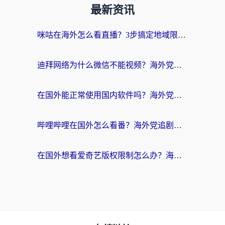
最新资讯
咪咕在海外怎么看直播？3步搞定地域限制，还能畅看腾讯视频与国内热剧
迪拜网络为什么微信不能视频？海外党必看的回国加速全攻略
在国外能正常使用国内软件吗？海外党亲测有效的无缝访问指南
哔哩哔哩在国外怎么看番？海外党追剧看片的终极解决方案
在国外想看爱奇艺版权限制怎么办？海外华人必看的追剧自由指南