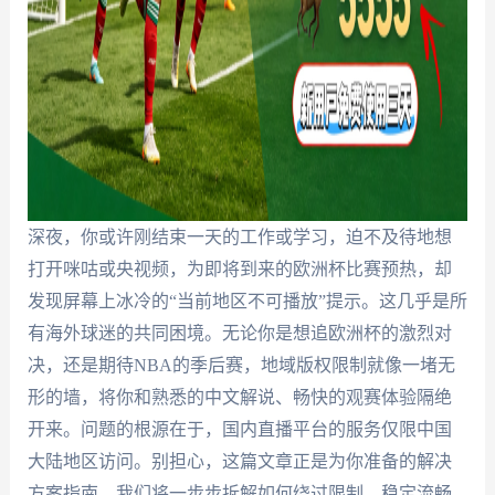
深夜，你或许刚结束一天的工作或学习，迫不及待地想
打开咪咕或央视频，为即将到来的欧洲杯比赛预热，却
发现屏幕上冰冷的“当前地区不可播放”提示。这几乎是所
有海外球迷的共同困境。无论你是想追欧洲杯的激烈对
决，还是期待NBA的季后赛，地域版权限制就像一堵无
形的墙，将你和熟悉的中文解说、畅快的观赛体验隔绝
开来。问题的根源在于，国内直播平台的服务仅限中国
大陆地区访问。别担心，这篇文章正是为你准备的解决
方案指南。我们将一步步拆解如何绕过限制，稳定流畅