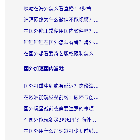
咪咕在海外怎么看直播？3步搞定地域限制，还能畅看腾讯视频与国内热剧
迪拜网络为什么微信不能视频？海外党必看的回国加速全攻略
在国外能正常使用国内软件吗？海外党亲测有效的无缝访问指南
哔哩哔哩在国外怎么看番？海外党追剧看片的终极解决方案
在国外想看爱奇艺版权限制怎么办？海外华人必看的追剧自由指南
国外加速国内游戏
国外打重生细胞有延迟？这份海外畅玩国服游戏加速器终极指南请收好
在欧洲能玩堡垒前线：破坏与创造吗？海外党国服游戏不卡顿的秘密
国外玩星战前夜需要注意的事项：一份来自老玩家的网络生存指南
在国外能玩剑灵2吗知乎？海外党亲测有效的国服游戏加速指南
在国外用什么加速器打少女前线：云图计划不卡？一个老玩家的掏心分享