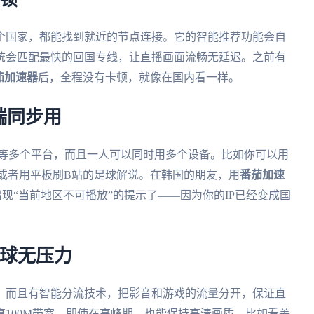
个国家，都能找到就近的节点连接。它的智能推荐功能会自
统会匹配最快的回国专线，让直播画面流畅无延迟。之前有
茄加速器
后，全程没有卡顿，就像在国内看一样。
端同步用
ws、mac等多个平台，而且一人可以同时用多个设备。比如你可以用
或者用平板刷B站的足球解说。在韩国的朋友，用
番茄加速
现“当前地区不可播放”的提示了——因为你的IP已经变成国
看球无压力
，而且有智能分流技术，把影音和游戏的流量分开，保证直
100M带宽，即使在高峰期，也能保持高清画质。比如看美