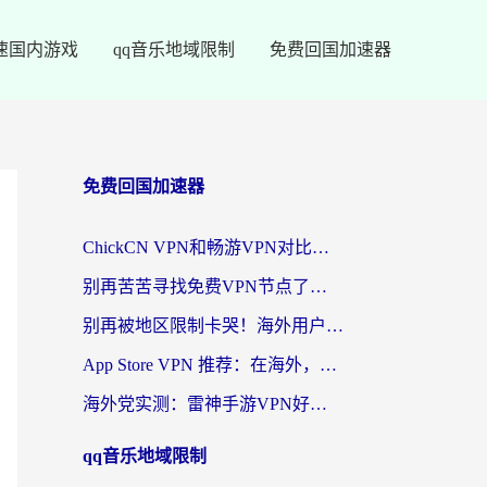
速国内游戏
qq音乐地域限制
免费回国加速器
免费回国加速器
ChickCN VPN和畅游VPN对比哪个回国效果更好？海外党必看的回国加速器选择指南
别再苦苦寻找免费VPN节点了，这才是海外访问国内资源的正确姿势
别再被地区限制卡哭！海外用户vpn中国下载全攻略，无缝刷剧办公社交
App Store VPN 推荐：在海外，如何找回那扇回家的“任意门”？
海外党实测：雷神手游VPN好用吗？和闪电VPN对比哪个回国效果更好？附小众工具深度测评
qq音乐地域限制