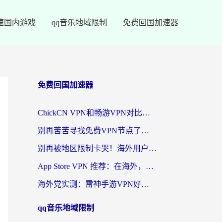
速国内游戏
qq音乐地域限制
免费回国加速器
免费回国加速器
ChickCN VPN和畅游VPN对比哪个回国效果更好？海外党必看的回国加速器选择指南
别再苦苦寻找免费VPN节点了，这才是海外访问国内资源的正确姿势
别再被地区限制卡哭！海外用户vpn中国下载全攻略，无缝刷剧办公社交
App Store VPN 推荐：在海外，如何找回那扇回家的“任意门”？
海外党实测：雷神手游VPN好用吗？和闪电VPN对比哪个回国效果更好？附小众工具深度测评
qq音乐地域限制