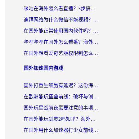
咪咕在海外怎么看直播？3步搞定地域限制，还能畅看腾讯视频与国内热剧
迪拜网络为什么微信不能视频？海外党必看的回国加速全攻略
在国外能正常使用国内软件吗？海外党亲测有效的无缝访问指南
哔哩哔哩在国外怎么看番？海外党追剧看片的终极解决方案
在国外想看爱奇艺版权限制怎么办？海外华人必看的追剧自由指南
国外加速国内游戏
国外打重生细胞有延迟？这份海外畅玩国服游戏加速器终极指南请收好
在欧洲能玩堡垒前线：破坏与创造吗？海外党国服游戏不卡顿的秘密
国外玩星战前夜需要注意的事项：一份来自老玩家的网络生存指南
在国外能玩剑灵2吗知乎？海外党亲测有效的国服游戏加速指南
在国外用什么加速器打少女前线：云图计划不卡？一个老玩家的掏心分享