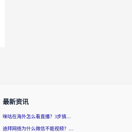
最新资讯
咪咕在海外怎么看直播？3步搞定地域限制，还能畅看腾讯视频与国内热剧
迪拜网络为什么微信不能视频？海外党必看的回国加速全攻略