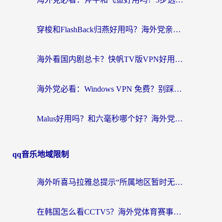
穿梭和FlashBack归燕好用吗？海外党亲测3款热门回国加速器，教你选对不踩坑
海外看国内剧总卡？快帆TV版VPN好用吗？和快滚VPN对比哪个回国效果更好？
海外党必看：Windows VPN 免费？别踩坑！教你选对好用的国内加速器无缝回国
Malus好用吗？和六毫秒哪个好？海外党选回国加速器的避坑指南
qq音乐地域限制
海外听喜马拉雅总提示“所属地区暂时无版权”？这个限制解除方法亲测有效！
在韩国怎么看CCTV5？海外党体育赛事+中文解说观看终极指南