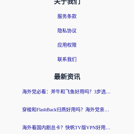
关于我们
服务条款
隐私协议
应用权限
联系我们
最新资讯
海外党必看：斧牛和飞鱼好用吗？3步选对回国加速器，无缝刷剧玩国服
穿梭和FlashBack归燕好用吗？海外党亲测3款热门回国加速器，教你选对不踩坑
海外看国内剧总卡？快帆TV版VPN好用吗？和快滚VPN对比哪个回国效果更好？