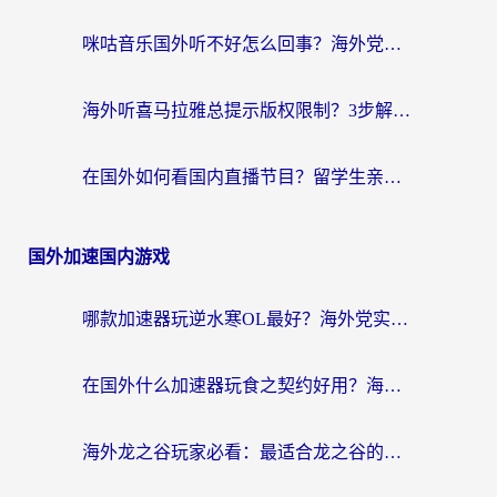
咪咕音乐国外听不好怎么回事？海外党听歌自由的终极解决方案来了
海外听喜马拉雅总提示版权限制？3步解决+2个音乐平台问题全攻略
在国外如何看国内直播节目？留学生亲测有效的追剧加速指南
国外加速国内游戏
哪款加速器玩逆水寒OL最好？海外党实测后的终极选择指南
在国外什么加速器玩食之契约好用？海外党亲测有效的国服游戏加速指南
海外龙之谷玩家必看：最适合龙之谷的加速器，解决延迟卡顿还能畅玩幻书启示录和梦幻西游？