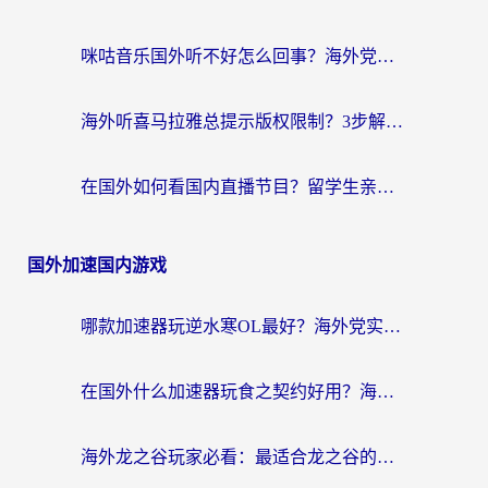
咪咕音乐国外听不好怎么回事？海外党听歌自由的终极解决方案来了
海外听喜马拉雅总提示版权限制？3步解决+2个音乐平台问题全攻略
在国外如何看国内直播节目？留学生亲测有效的追剧加速指南
国外加速国内游戏
哪款加速器玩逆水寒OL最好？海外党实测后的终极选择指南
在国外什么加速器玩食之契约好用？海外党亲测有效的国服游戏加速指南
海外龙之谷玩家必看：最适合龙之谷的加速器，解决延迟卡顿还能畅玩幻书启示录和梦幻西游？