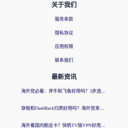
关于我们
服务条款
隐私协议
应用权限
联系我们
最新资讯
海外党必看：斧牛和飞鱼好用吗？3步选对回国加速器，无缝刷剧玩国服
穿梭和FlashBack归燕好用吗？海外党亲测3款热门回国加速器，教你选对不踩坑
海外看国内剧总卡？快帆TV版VPN好用吗？和快滚VPN对比哪个回国效果更好？