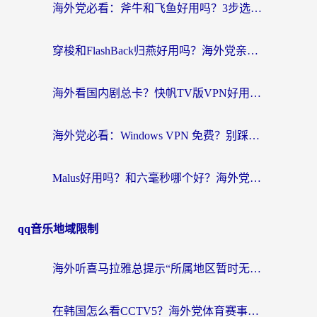
海外党必看：斧牛和飞鱼好用吗？3步选对回国加速器，无缝刷剧玩国服
穿梭和FlashBack归燕好用吗？海外党亲测3款热门回国加速器，教你选对不踩坑
海外看国内剧总卡？快帆TV版VPN好用吗？和快滚VPN对比哪个回国效果更好？
海外党必看：Windows VPN 免费？别踩坑！教你选对好用的国内加速器无缝回国
Malus好用吗？和六毫秒哪个好？海外党选回国加速器的避坑指南
qq音乐地域限制
海外听喜马拉雅总提示“所属地区暂时无版权”？这个限制解除方法亲测有效！
在韩国怎么看CCTV5？海外党体育赛事+中文解说观看终极指南