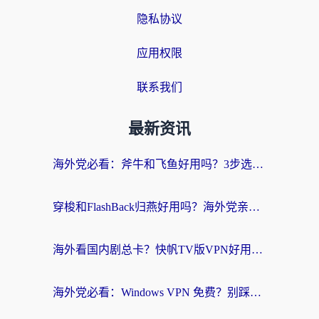
隐私协议
应用权限
联系我们
最新资讯
海外党必看：斧牛和飞鱼好用吗？3步选对回国加速器，无缝刷剧玩国服
穿梭和FlashBack归燕好用吗？海外党亲测3款热门回国加速器，教你选对不踩坑
海外看国内剧总卡？快帆TV版VPN好用吗？和快滚VPN对比哪个回国效果更好？
海外党必看：Windows VPN 免费？别踩坑！教你选对好用的国内加速器无缝回国