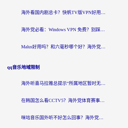
海外看国内剧总卡？快帆TV版VPN好用吗？和快滚VPN对比哪个回国效果更好？
海外党必看：Windows VPN 免费？别踩坑！教你选对好用的国内加速器无缝回国
Malus好用吗？和六毫秒哪个好？海外党选回国加速器的避坑指南
qq音乐地域限制
海外听喜马拉雅总提示“所属地区暂时无版权”？这个限制解除方法亲测有效！
在韩国怎么看CCTV5？海外党体育赛事+中文解说观看终极指南
咪咕音乐国外听不好怎么回事？海外党听歌自由的终极解决方案来了