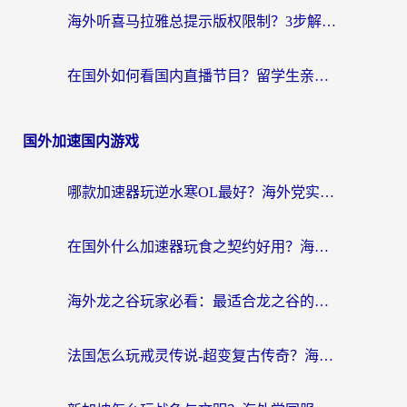
海外听喜马拉雅总提示版权限制？3步解决+2个音乐平台问题全攻略
在国外如何看国内直播节目？留学生亲测有效的追剧加速指南
国外加速国内游戏
哪款加速器玩逆水寒OL最好？海外党实测后的终极选择指南
在国外什么加速器玩食之契约好用？海外党亲测有效的国服游戏加速指南
海外龙之谷玩家必看：最适合龙之谷的加速器，解决延迟卡顿还能畅玩幻书启示录和梦幻西游？
法国怎么玩戒灵传说-超变复古传奇？海外玩家国服游戏加速终极指南