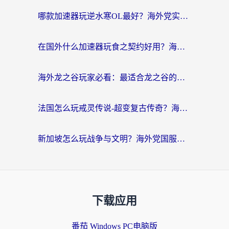
哪款加速器玩逆水寒OL最好？海外党实测后的终极选择指南
在国外什么加速器玩食之契约好用？海外党亲测有效的国服游戏加速指南
海外龙之谷玩家必看：最适合龙之谷的加速器，解决延迟卡顿还能畅玩幻书启示录和梦幻西游？
法国怎么玩戒灵传说-超变复古传奇？海外玩家国服游戏加速终极指南
新加坡怎么玩战争与文明？海外党国服游戏加速器终极避坑指南
下载应用
番茄 Windows PC电脑版