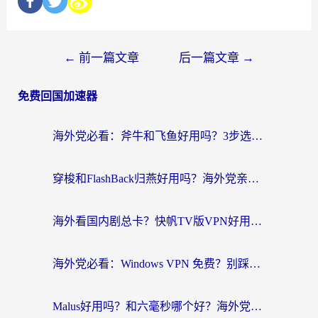
←
前一篇文章
后一篇文章
→
免费回国加速器
海外党必看：斧牛和飞鱼好用吗？3步选对回国加速器，无缝刷剧玩国服
穿梭和FlashBack归燕好用吗？海外党亲测3款热门回国加速器，教你选对不踩坑
海外看国内剧总卡？快帆TV版VPN好用吗？和快滚VPN对比哪个回国效果更好？
海外党必看：Windows VPN 免费？别踩坑！教你选对好用的国内加速器无缝回国
Malus好用吗？和六毫秒哪个好？海外党选回国加速器的避坑指南