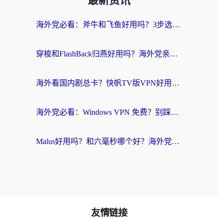
最新资讯
海外党必看：斧牛和飞鱼好用吗？3步选对回国加速器，无缝刷剧玩国服
穿梭和FlashBack归燕好用吗？海外党亲测3款热门回国加速器，教你选对不踩坑
海外看国内剧总卡？快帆TV版VPN好用吗？和快滚VPN对比哪个回国效果更好？
海外党必看：Windows VPN 免费？别踩坑！教你选对好用的国内加速器无缝回国
Malus好用吗？和六毫秒哪个好？海外党选回国加速器的避坑指南
友情链接