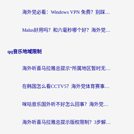
海外党必看：Windows VPN 免费？别踩坑！教你选对好用的国内加速器无缝回国
Malus好用吗？和六毫秒哪个好？海外党选回国加速器的避坑指南
qq音乐地域限制
海外听喜马拉雅总提示“所属地区暂时无版权”？这个限制解除方法亲测有效！
在韩国怎么看CCTV5？海外党体育赛事+中文解说观看终极指南
咪咕音乐国外听不好怎么回事？海外党听歌自由的终极解决方案来了
海外听喜马拉雅总提示版权限制？3步解决+2个音乐平台问题全攻略