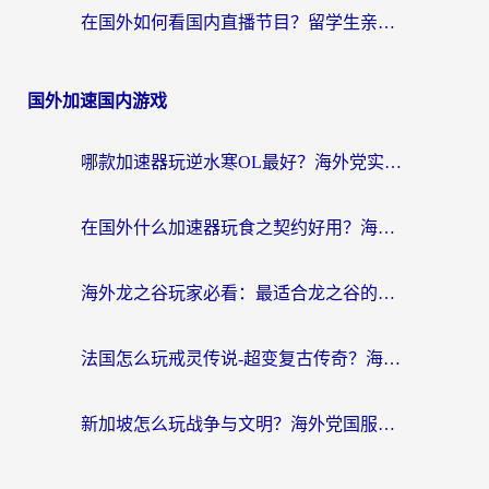
在国外如何看国内直播节目？留学生亲测有效的追剧加速指南
国外加速国内游戏
哪款加速器玩逆水寒OL最好？海外党实测后的终极选择指南
在国外什么加速器玩食之契约好用？海外党亲测有效的国服游戏加速指南
海外龙之谷玩家必看：最适合龙之谷的加速器，解决延迟卡顿还能畅玩幻书启示录和梦幻西游？
法国怎么玩戒灵传说-超变复古传奇？海外玩家国服游戏加速终极指南
新加坡怎么玩战争与文明？海外党国服游戏加速器终极避坑指南