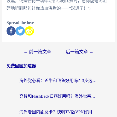
波黑，或是任何一场牵动你心的比赛时，愿你能毫无阻
碍地听到那句让你热血沸腾的——“球进了！”。
Spread the love
←
前一篇文章
后一篇文章
→
免费回国加速器
海外党必看：斧牛和飞鱼好用吗？3步选对回国加速器，无缝刷剧玩国服
穿梭和FlashBack归燕好用吗？海外党亲测3款热门回国加速器，教你选对不踩坑
海外看国内剧总卡？快帆TV版VPN好用吗？和快滚VPN对比哪个回国效果更好？