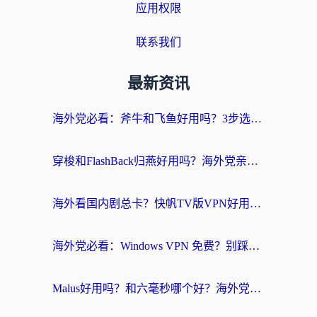
应用权限
联系我们
最新资讯
海外党必看：斧牛和飞鱼好用吗？3步选对回国加速器，无缝刷剧玩国服
穿梭和FlashBack归燕好用吗？海外党亲测3款热门回国加速器，教你选对不踩坑
海外看国内剧总卡？快帆TV版VPN好用吗？和快滚VPN对比哪个回国效果更好？
海外党必看：Windows VPN 免费？别踩坑！教你选对好用的国内加速器无缝回国
Malus好用吗？和六毫秒哪个好？海外党选回国加速器的避坑指南