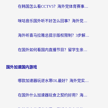
在韩国怎么看CCTV5？海外党体育赛事+中文解说观看终极指南
咪咕音乐国外听不好怎么回事？海外党听歌自由的终极解决方案来了
海外听喜马拉雅总提示版权限制？3步解决+2个音乐平台问题全攻略
在国外如何看国内直播节目？留学生亲测有效的追剧加速指南
国外加速国内游戏
哪款加速器玩逆水寒OL最好？海外党实测后的终极选择指南
在国外什么加速器玩食之契约好用？海外党亲测有效的国服游戏加速指南