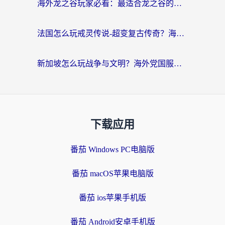
海外龙之谷玩家必看：最适合龙之谷的加速器，解决延迟卡顿还能畅玩幻书启示录和梦幻西游？
法国怎么玩戒灵传说-超变复古传奇？海外玩家国服游戏加速终极指南
新加坡怎么玩战争与文明？海外党国服游戏加速器终极避坑指南
下载应用
番茄 Windows PC电脑版
番茄 macOS苹果电脑版
番茄 ios苹果手机版
番茄 Android安卓手机版