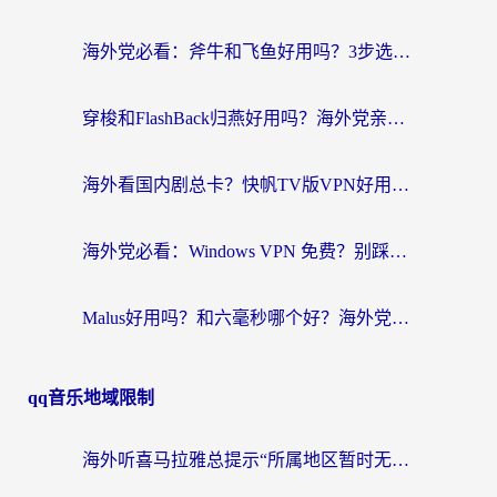
海外党必看：斧牛和飞鱼好用吗？3步选对回国加速器，无缝刷剧玩国服
穿梭和FlashBack归燕好用吗？海外党亲测3款热门回国加速器，教你选对不踩坑
海外看国内剧总卡？快帆TV版VPN好用吗？和快滚VPN对比哪个回国效果更好？
海外党必看：Windows VPN 免费？别踩坑！教你选对好用的国内加速器无缝回国
Malus好用吗？和六毫秒哪个好？海外党选回国加速器的避坑指南
qq音乐地域限制
海外听喜马拉雅总提示“所属地区暂时无版权”？这个限制解除方法亲测有效！