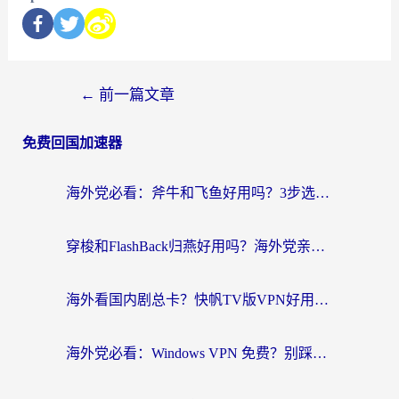
←
前一篇文章
免费回国加速器
海外党必看：斧牛和飞鱼好用吗？3步选对回国加速器，无缝刷剧玩国服
穿梭和FlashBack归燕好用吗？海外党亲测3款热门回国加速器，教你选对不踩坑
海外看国内剧总卡？快帆TV版VPN好用吗？和快滚VPN对比哪个回国效果更好？
海外党必看：Windows VPN 免费？别踩坑！教你选对好用的国内加速器无缝回国