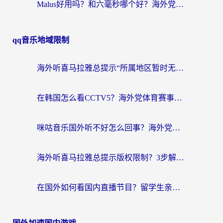
Malus好用吗？和六毫秒哪个好？海外党选回国加速器的避坑指南
qq音乐地域限制
海外听喜马拉雅总提示“所属地区暂时无版权”？这个限制解除方法亲测有效！
在韩国怎么看CCTV5？海外党体育赛事+中文解说观看终极指南
咪咕音乐国外听不好怎么回事？海外党听歌自由的终极解决方案来了
海外听喜马拉雅总提示版权限制？3步解决+2个音乐平台问题全攻略
在国外如何看国内直播节目？留学生亲测有效的追剧加速指南