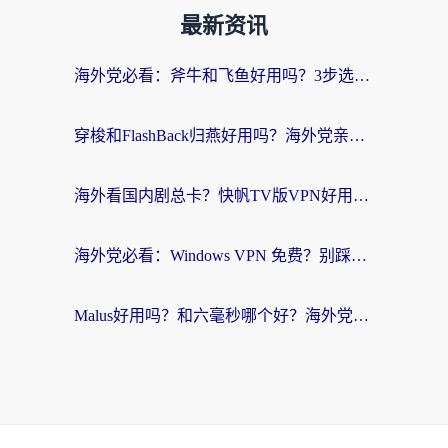
最新资讯
海外党必看：斧牛和飞鱼好用吗？3步选对回国加速器，无缝刷剧玩国服
穿梭和FlashBack归燕好用吗？海外党亲测3款热门回国加速器，教你选对不踩坑
海外看国内剧总卡？快帆TV版VPN好用吗？和快滚VPN对比哪个回国效果更好？
海外党必看：Windows VPN 免费？别踩坑！教你选对好用的国内加速器无缝回国
Malus好用吗？和六毫秒哪个好？海外党选回国加速器的避坑指南