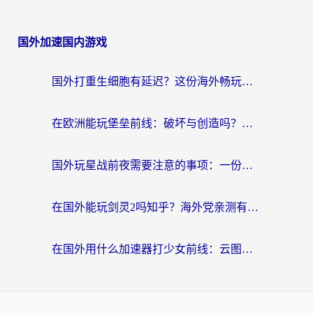
国外加速国内游戏
国外打重生细胞有延迟？这份海外畅玩国服游戏加速器终极指南请收好
在欧洲能玩堡垒前线：破坏与创造吗？海外党国服游戏不卡顿的秘密
国外玩星战前夜需要注意的事项：一份来自老玩家的网络生存指南
在国外能玩剑灵2吗知乎？海外党亲测有效的国服游戏加速指南
在国外用什么加速器打少女前线：云图计划不卡？一个老玩家的掏心分享