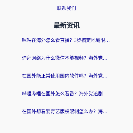
联系我们
最新资讯
咪咕在海外怎么看直播？3步搞定地域限制，还能畅看腾讯视频与国内热剧
迪拜网络为什么微信不能视频？海外党必看的回国加速全攻略
在国外能正常使用国内软件吗？海外党亲测有效的无缝访问指南
哔哩哔哩在国外怎么看番？海外党追剧看片的终极解决方案
在国外想看爱奇艺版权限制怎么办？海外华人必看的追剧自由指南