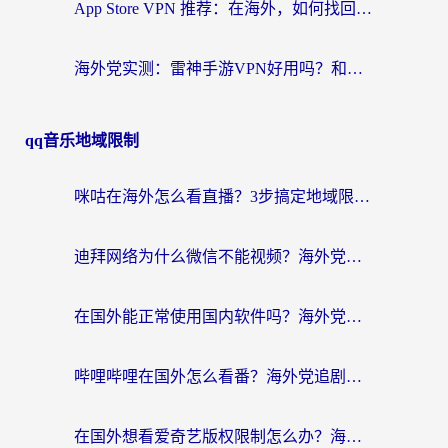
App Store VPN 推荐：在海外，如何找回那扇回家的“任意门”？
海外党实测：雷神手游VPN好用吗？和闪电VPN对比哪个回国效果更好？附小众工具深度测评
qq音乐地域限制
咪咕在海外怎么看直播？3步搞定地域限制，还能畅看腾讯视频与国内热剧
迪拜网络为什么微信不能视频？海外党必看的回国加速全攻略
在国外能正常使用国内软件吗？海外党亲测有效的无缝访问指南
哔哩哔哩在国外怎么看番？海外党追剧看片的终极解决方案
在国外想看爱奇艺版权限制怎么办？海外华人必看的追剧自由指南