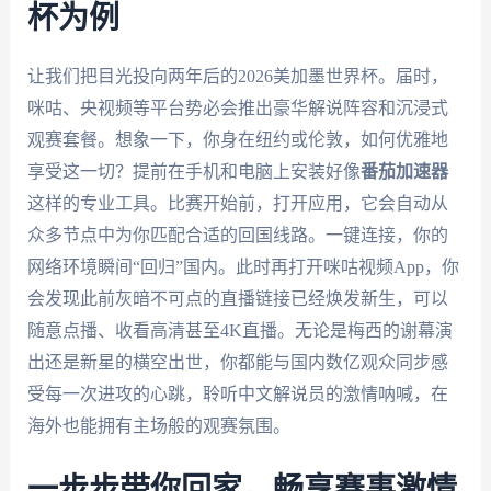
杯为例
让我们把目光投向两年后的2026美加墨世界杯。届时，
咪咕、央视频等平台势必会推出豪华解说阵容和沉浸式
观赛套餐。想象一下，你身在纽约或伦敦，如何优雅地
享受这一切？提前在手机和电脑上安装好像
番茄加速器
这样的专业工具。比赛开始前，打开应用，它会自动从
众多节点中为你匹配合适的回国线路。一键连接，你的
网络环境瞬间“回归”国内。此时再打开咪咕视频App，你
会发现此前灰暗不可点的直播链接已经焕发新生，可以
随意点播、收看高清甚至4K直播。无论是梅西的谢幕演
出还是新星的横空出世，你都能与国内数亿观众同步感
受每一次进攻的心跳，聆听中文解说员的激情呐喊，在
海外也能拥有主场般的观赛氛围。
一步步带你回家，畅享赛事激情