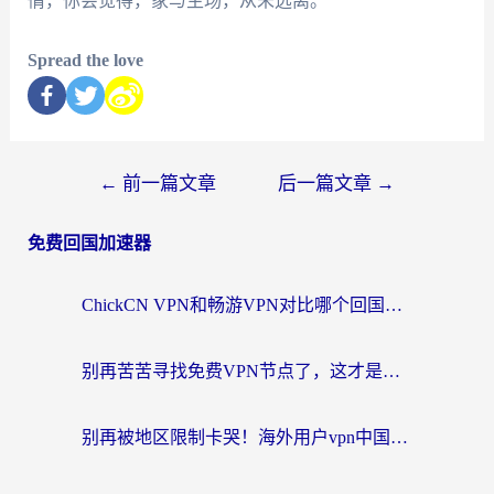
情，你会觉得，家与主场，从未远离。
Spread the love
←
前一篇文章
后一篇文章
→
免费回国加速器
ChickCN VPN和畅游VPN对比哪个回国效果更好？海外党必看的回国加速器选择指南
别再苦苦寻找免费VPN节点了，这才是海外访问国内资源的正确姿势
别再被地区限制卡哭！海外用户vpn中国下载全攻略，无缝刷剧办公社交