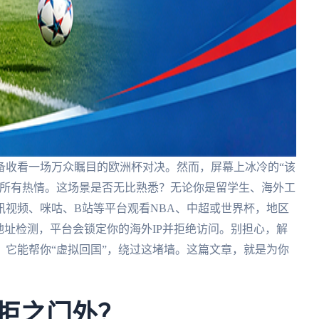
备收看一场万众瞩目的欧洲杯对决。然而，屏幕上冰冷的“该
了所有热情。这场景是否无比熟悉？无论你是留学生、海外工
视频、咪咕、B站等平台观看NBA、中超或世界杯，地区
地址检测，平台会锁定你的海外IP并拒绝访问。别担心，解
它能帮你“虚拟回国”，绕过这堵墙。这篇文章，就是为你
被拒之门外？