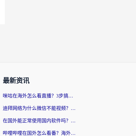
最新资讯
咪咕在海外怎么看直播？3步搞定地域限制，还能畅看腾讯视频与国内热剧
迪拜网络为什么微信不能视频？海外党必看的回国加速全攻略
在国外能正常使用国内软件吗？海外党亲测有效的无缝访问指南
哔哩哔哩在国外怎么看番？海外党追剧看片的终极解决方案