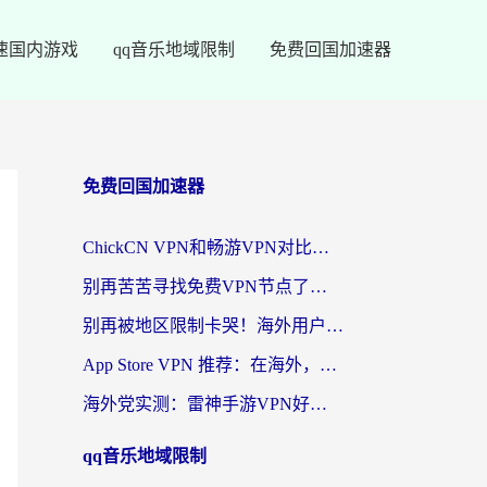
速国内游戏
qq音乐地域限制
免费回国加速器
免费回国加速器
ChickCN VPN和畅游VPN对比哪个回国效果更好？海外党必看的回国加速器选择指南
别再苦苦寻找免费VPN节点了，这才是海外访问国内资源的正确姿势
别再被地区限制卡哭！海外用户vpn中国下载全攻略，无缝刷剧办公社交
App Store VPN 推荐：在海外，如何找回那扇回家的“任意门”？
海外党实测：雷神手游VPN好用吗？和闪电VPN对比哪个回国效果更好？附小众工具深度测评
qq音乐地域限制