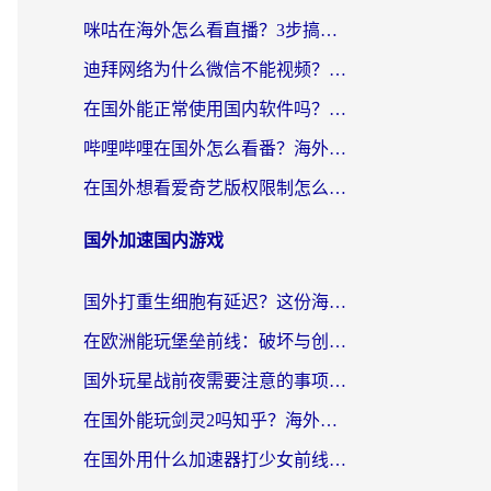
咪咕在海外怎么看直播？3步搞定地域限制，还能畅看腾讯视频与国内热剧
迪拜网络为什么微信不能视频？海外党必看的回国加速全攻略
在国外能正常使用国内软件吗？海外党亲测有效的无缝访问指南
哔哩哔哩在国外怎么看番？海外党追剧看片的终极解决方案
在国外想看爱奇艺版权限制怎么办？海外华人必看的追剧自由指南
国外加速国内游戏
国外打重生细胞有延迟？这份海外畅玩国服游戏加速器终极指南请收好
在欧洲能玩堡垒前线：破坏与创造吗？海外党国服游戏不卡顿的秘密
国外玩星战前夜需要注意的事项：一份来自老玩家的网络生存指南
在国外能玩剑灵2吗知乎？海外党亲测有效的国服游戏加速指南
在国外用什么加速器打少女前线：云图计划不卡？一个老玩家的掏心分享