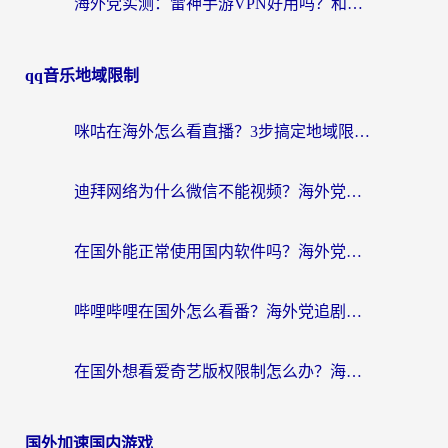
海外党实测：雷神手游VPN好用吗？和闪电VPN对比哪个回国效果更好？附小众工具深度测评
qq音乐地域限制
咪咕在海外怎么看直播？3步搞定地域限制，还能畅看腾讯视频与国内热剧
迪拜网络为什么微信不能视频？海外党必看的回国加速全攻略
在国外能正常使用国内软件吗？海外党亲测有效的无缝访问指南
哔哩哔哩在国外怎么看番？海外党追剧看片的终极解决方案
在国外想看爱奇艺版权限制怎么办？海外华人必看的追剧自由指南
国外加速国内游戏