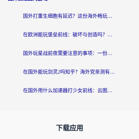
国外打重生细胞有延迟？这份海外畅玩国服游戏加速器终极指南请收好
在欧洲能玩堡垒前线：破坏与创造吗？海外党国服游戏不卡顿的秘密
国外玩星战前夜需要注意的事项：一份来自老玩家的网络生存指南
在国外能玩剑灵2吗知乎？海外党亲测有效的国服游戏加速指南
在国外用什么加速器打少女前线：云图计划不卡？一个老玩家的掏心分享
下载应用