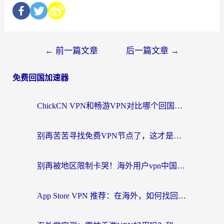
←
前一篇文章
后一篇文章
→
免费回国加速器
ChickCN VPN和畅游VPN对比哪个回国效果更好？海外党必看的回国加速器选择指南
别再苦苦寻找免费VPN节点了，这才是海外访问国内资源的正确姿势
别再被地区限制卡哭！海外用户vpn中国下载全攻略，无缝刷剧办公社交
App Store VPN 推荐：在海外，如何找回那扇回家的“任意门”？