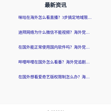
最新资讯
咪咕在海外怎么看直播？3步搞定地域限制，还能畅看腾讯视频与国内热剧
迪拜网络为什么微信不能视频？海外党必看的回国加速全攻略
在国外能正常使用国内软件吗？海外党亲测有效的无缝访问指南
哔哩哔哩在国外怎么看番？海外党追剧看片的终极解决方案
在国外想看爱奇艺版权限制怎么办？海外华人必看的追剧自由指南