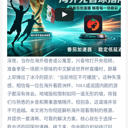
深夜，当你在海外宿舍或公寓里，兴奋地打开央视频，
准备享受一场原汁原味的中文解说世界杯直播时，屏幕
上却弹出了冰冷的提示：“当前地区不可播放”。这种失落
感，相信每一位在海外看欧洲杯、NBA或追国内剧的游
子都深有体会。地域版权限制如同一道无形的墙，将我
们与熟悉的乡音和赛事激情隔开。但别急，这道墙并非
不可逾越。本文将为你彻底解析海外观看限制的根源，
并提供一套清晰、可靠的解决方案，核心就在于选择一
款合适的回国加速器。接下来，你会明白如何绕过封