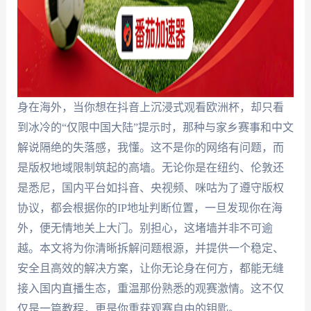
身在海外，当你想在抖音上沉浸式观看欧洲杯，却只看
到冰冷的“仅限中国大陆”提示时，那种与家乡赛事和中文
解说隔绝的失落感，我懂。这不是你的网络有问题，而
是版权地域限制筑起的高墙。无论你是在纽约、伦敦还
是悉尼，国内平台如抖音、央视频、咪咕为了遵守版权
协议，都会根据你的IP地址判断位置，一旦发现你在海
外，便无情地关上大门。别担心，这堵墙并非不可逾
越。本文将为你清晰拆解问题根源，并提供一个稳定、
安全且高效的解决方案，让你无论身在何方，都能无缝
接入国内直播生态，重温那份熟悉的观赛激情。这不仅
仅是一篇教程，更是你重获观赛自由的钥匙。