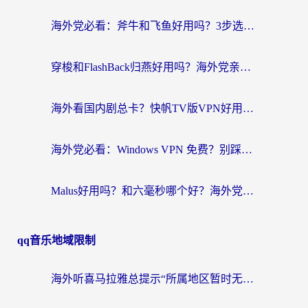
海外党必看：斧牛和飞鱼好用吗？3步选对回国加速器，无缝刷剧玩国服
穿梭和FlashBack归燕好用吗？海外党亲测3款热门回国加速器，教你选对不踩坑
海外看国内剧总卡？快帆TV版VPN好用吗？和快滚VPN对比哪个回国效果更好？
海外党必看：Windows VPN 免费？别踩坑！教你选对好用的国内加速器无缝回国
Malus好用吗？和六毫秒哪个好？海外党选回国加速器的避坑指南
qq音乐地域限制
海外听喜马拉雅总提示“所属地区暂时无版权”？这个限制解除方法亲测有效！