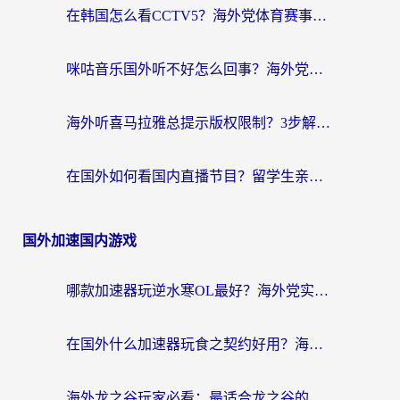
在韩国怎么看CCTV5？海外党体育赛事+中文解说观看终极指南
咪咕音乐国外听不好怎么回事？海外党听歌自由的终极解决方案来了
海外听喜马拉雅总提示版权限制？3步解决+2个音乐平台问题全攻略
在国外如何看国内直播节目？留学生亲测有效的追剧加速指南
国外加速国内游戏
哪款加速器玩逆水寒OL最好？海外党实测后的终极选择指南
在国外什么加速器玩食之契约好用？海外党亲测有效的国服游戏加速指南
海外龙之谷玩家必看：最适合龙之谷的加速器，解决延迟卡顿还能畅玩幻书启示录和梦幻西游？