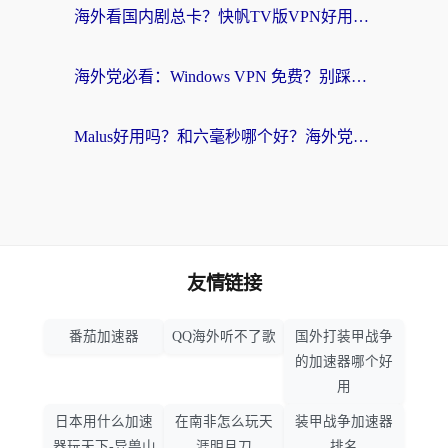
海外看国内剧总卡？快帆TV版VPN好用吗？和快滚VPN对比哪个回国效果更好？
海外党必看：Windows VPN 免费？别踩坑！教你选对好用的国内加速器无缝回国
Malus好用吗？和六毫秒哪个好？海外党选回国加速器的避坑指南
友情链接
番茄加速器
QQ海外听不了歌
国外打装甲战争
的加速器哪个好
用
日本用什么加速
在南非怎么玩天
装甲战争加速器
器玩天下-异兽山
涯明月刀
排名