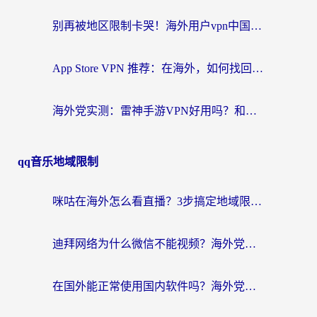
别再被地区限制卡哭！海外用户vpn中国下载全攻略，无缝刷剧办公社交
App Store VPN 推荐：在海外，如何找回那扇回家的“任意门”？
海外党实测：雷神手游VPN好用吗？和闪电VPN对比哪个回国效果更好？附小众工具深度测评
qq音乐地域限制
咪咕在海外怎么看直播？3步搞定地域限制，还能畅看腾讯视频与国内热剧
迪拜网络为什么微信不能视频？海外党必看的回国加速全攻略
在国外能正常使用国内软件吗？海外党亲测有效的无缝访问指南