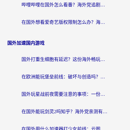
哔哩哔哩在国外怎么看番？海外党追剧看片的终极解决方案
在国外想看爱奇艺版权限制怎么办？海外华人必看的追剧自由指南
国外加速国内游戏
国外打重生细胞有延迟？这份海外畅玩国服游戏加速器终极指南请收好
在欧洲能玩堡垒前线：破坏与创造吗？海外党国服游戏不卡顿的秘密
国外玩星战前夜需要注意的事项：一份来自老玩家的网络生存指南
在国外能玩剑灵2吗知乎？海外党亲测有效的国服游戏加速指南
在国外用什么加速器打少女前线：云图计划不卡？一个老玩家的掏心分享