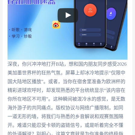
深夜，你兴冲冲地打开B站，想和国内朋友同步感受2026
美加墨世界杯的狂热气氛，屏幕上却冰冷地提示“仅限中
国大陆地区播放”。或者，当你在宿舍里准备为欧洲杯的
精彩进球欢呼时，却发现熟悉的平台统统显示“该内容在
你所在地区不可用”。这种瞬间被泼冷水的感觉，是无数
海外游子的共同痛点。版权协议与网络广播限制，如同
一道无形的墙，将我们与熟悉的乡音解说和观赛氛围隔
开。难道只能忍受卡顿的盗链信号，或是听着完全不懂
的外语解说？别担心，这篇文章就是为你准备的终极指