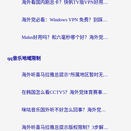
海外看国内剧总卡？快帆TV版VPN好用吗？和快滚VPN对比哪个回国效果更好？
海外党必看：Windows VPN 免费？别踩坑！教你选对好用的国内加速器无缝回国
Malus好用吗？和六毫秒哪个好？海外党选回国加速器的避坑指南
qq音乐地域限制
海外听喜马拉雅总提示“所属地区暂时无版权”？这个限制解除方法亲测有效！
在韩国怎么看CCTV5？海外党体育赛事+中文解说观看终极指南
咪咕音乐国外听不好怎么回事？海外党听歌自由的终极解决方案来了
海外听喜马拉雅总提示版权限制？3步解决+2个音乐平台问题全攻略