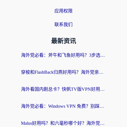
应用权限
联系我们
最新资讯
海外党必看：斧牛和飞鱼好用吗？3步选对回国加速器，无缝刷剧玩国服
穿梭和FlashBack归燕好用吗？海外党亲测3款热门回国加速器，教你选对不踩坑
海外看国内剧总卡？快帆TV版VPN好用吗？和快滚VPN对比哪个回国效果更好？
海外党必看：Windows VPN 免费？别踩坑！教你选对好用的国内加速器无缝回国
Malus好用吗？和六毫秒哪个好？海外党选回国加速器的避坑指南