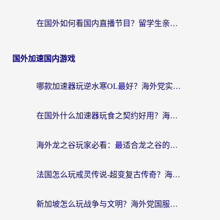
在国外如何看国内直播节目？留学生亲测有效的追剧加速指南
国外加速国内游戏
哪款加速器玩逆水寒OL最好？海外党实测后的终极选择指南
在国外什么加速器玩食之契约好用？海外党亲测有效的国服游戏加速指南
海外龙之谷玩家必看：最适合龙之谷的加速器，解决延迟卡顿还能畅玩幻书启示录和梦幻西游？
法国怎么玩戒灵传说-超变复古传奇？海外玩家国服游戏加速终极指南
新加坡怎么玩战争与文明？海外党国服游戏加速器终极避坑指南