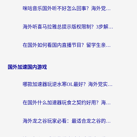
咪咕音乐国外听不好怎么回事？海外党听歌自由的终极解决方案来了
海外听喜马拉雅总提示版权限制？3步解决+2个音乐平台问题全攻略
在国外如何看国内直播节目？留学生亲测有效的追剧加速指南
国外加速国内游戏
哪款加速器玩逆水寒OL最好？海外党实测后的终极选择指南
在国外什么加速器玩食之契约好用？海外党亲测有效的国服游戏加速指南
海外龙之谷玩家必看：最适合龙之谷的加速器，解决延迟卡顿还能畅玩幻书启示录和梦幻西游？