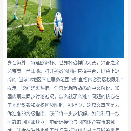
身在海外，每逢欧洲杯、世界杯这样的大赛，兴奋之余
总带着一丝焦虑。打开熟悉的国内直播平台，屏幕上冰
冷的“当前IP地区不在服务范围”或“直播内容受版权限制”
提示，瞬间浇灭热情。你只是想听熟悉的中文解说，和
国内朋友同步讨论战况，怎么就那么难？问题的核心在
于地理封锁和版权区域限制。别担心，这篇文章就是为
你准备的终极指南。我们将一步步拆解，如何利用一款
可靠的回国加速器，重新连接你与国内体育赛事的激
情，让你在海外也能无缝观看斯洛伐克对突尼斯的世界