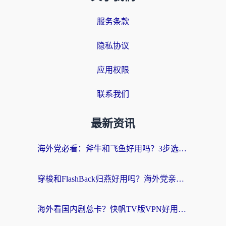
服务条款
隐私协议
应用权限
联系我们
最新资讯
海外党必看：斧牛和飞鱼好用吗？3步选对回国加速器，无缝刷剧玩国服
穿梭和FlashBack归燕好用吗？海外党亲测3款热门回国加速器，教你选对不踩坑
海外看国内剧总卡？快帆TV版VPN好用吗？和快滚VPN对比哪个回国效果更好？