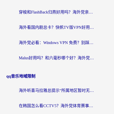
穿梭和FlashBack归燕好用吗？海外党亲测3款热门回国加速器，教你选对不踩坑
海外看国内剧总卡？快帆TV版VPN好用吗？和快滚VPN对比哪个回国效果更好？
海外党必看：Windows VPN 免费？别踩坑！教你选对好用的国内加速器无缝回国
Malus好用吗？和六毫秒哪个好？海外党选回国加速器的避坑指南
qq音乐地域限制
海外听喜马拉雅总提示“所属地区暂时无版权”？这个限制解除方法亲测有效！
在韩国怎么看CCTV5？海外党体育赛事+中文解说观看终极指南