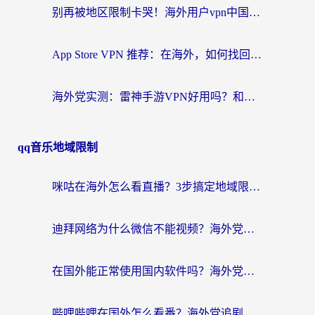
别再被地区限制卡哭！海外用户vpn中国下载全攻略，无缝刷剧办公社交
App Store VPN 推荐：在海外，如何找回那扇回家的“任意门”？
海外党实测：雷神手游VPN好用吗？和闪电VPN对比哪个回国效果更好？附小众工具深度测评
qq音乐地域限制
咪咕在海外怎么看直播？3步搞定地域限制，还能畅看腾讯视频与国内热剧
迪拜网络为什么微信不能视频？海外党必看的回国加速全攻略
在国外能正常使用国内软件吗？海外党亲测有效的无缝访问指南
哔哩哔哩在国外怎么看番？海外党追剧看片的终极解决方案