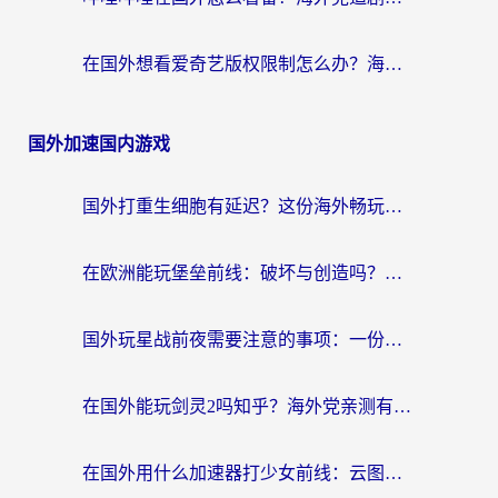
在国外想看爱奇艺版权限制怎么办？海外华人必看的追剧自由指南
国外加速国内游戏
国外打重生细胞有延迟？这份海外畅玩国服游戏加速器终极指南请收好
在欧洲能玩堡垒前线：破坏与创造吗？海外党国服游戏不卡顿的秘密
国外玩星战前夜需要注意的事项：一份来自老玩家的网络生存指南
在国外能玩剑灵2吗知乎？海外党亲测有效的国服游戏加速指南
在国外用什么加速器打少女前线：云图计划不卡？一个老玩家的掏心分享