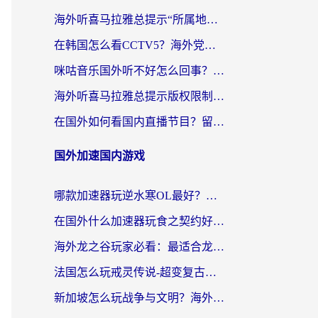
海外听喜马拉雅总提示“所属地区暂时无版权”？这个限制解除方法亲测有效！
在韩国怎么看CCTV5？海外党体育赛事+中文解说观看终极指南
咪咕音乐国外听不好怎么回事？海外党听歌自由的终极解决方案来了
海外听喜马拉雅总提示版权限制？3步解决+2个音乐平台问题全攻略
在国外如何看国内直播节目？留学生亲测有效的追剧加速指南
国外加速国内游戏
哪款加速器玩逆水寒OL最好？海外党实测后的终极选择指南
在国外什么加速器玩食之契约好用？海外党亲测有效的国服游戏加速指南
海外龙之谷玩家必看：最适合龙之谷的加速器，解决延迟卡顿还能畅玩幻书启示录和梦幻西游？
法国怎么玩戒灵传说-超变复古传奇？海外玩家国服游戏加速终极指南
新加坡怎么玩战争与文明？海外党国服游戏加速器终极避坑指南