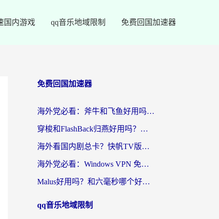
速国内游戏
qq音乐地域限制
免费回国加速器
免费回国加速器
海外党必看：斧牛和飞鱼好用吗？3步选对回国加速器，无缝刷剧玩国服
穿梭和FlashBack归燕好用吗？海外党亲测3款热门回国加速器，教你选对不踩坑
海外看国内剧总卡？快帆TV版VPN好用吗？和快滚VPN对比哪个回国效果更好？
海外党必看：Windows VPN 免费？别踩坑！教你选对好用的国内加速器无缝回国
Malus好用吗？和六毫秒哪个好？海外党选回国加速器的避坑指南
qq音乐地域限制