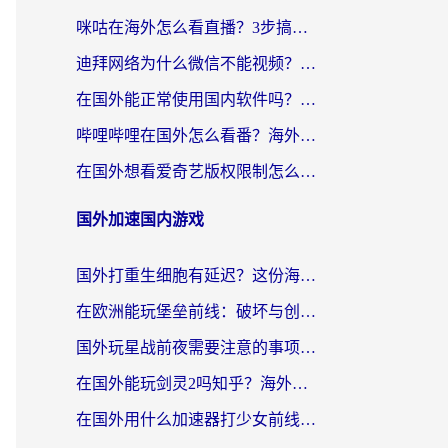
咪咕在海外怎么看直播？3步搞定地域限制，还能畅看腾讯视频与国内热剧
迪拜网络为什么微信不能视频？海外党必看的回国加速全攻略
在国外能正常使用国内软件吗？海外党亲测有效的无缝访问指南
哔哩哔哩在国外怎么看番？海外党追剧看片的终极解决方案
在国外想看爱奇艺版权限制怎么办？海外华人必看的追剧自由指南
国外加速国内游戏
国外打重生细胞有延迟？这份海外畅玩国服游戏加速器终极指南请收好
在欧洲能玩堡垒前线：破坏与创造吗？海外党国服游戏不卡顿的秘密
国外玩星战前夜需要注意的事项：一份来自老玩家的网络生存指南
在国外能玩剑灵2吗知乎？海外党亲测有效的国服游戏加速指南
在国外用什么加速器打少女前线：云图计划不卡？一个老玩家的掏心分享