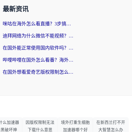
最新资讯
咪咕在海外怎么看直播？3步搞定地域限制，还能畅看腾讯视频与国内热剧
迪拜网络为什么微信不能视频？海外党必看的回国加速全攻略
在国外能正常使用国内软件吗？海外党亲测有效的无缝访问指南
哔哩哔哩在国外怎么看番？海外党追剧看片的终极解决方案
在国外想看爱奇艺版权限制怎么办？海外华人必看的追剧自由指南
什么加速器
因版权限制无法
境外打重生细胞
在新西兰打不开
暗黑破坏神
下载什么意思
加速器哪个好
大智慧怎么办