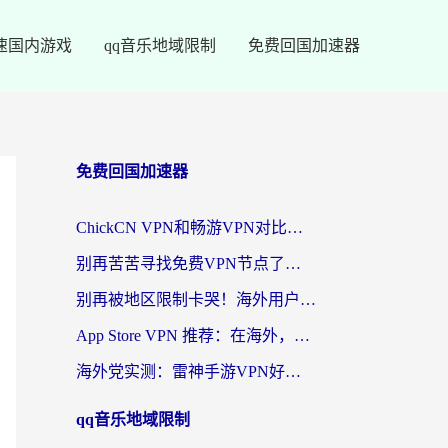
速国内游戏
qq音乐地域限制
免费回国加速器
免费回国加速器
ChickCN VPN和畅游VPN对比哪个回国效果更好？海外党必看的回国加速器选择指南
别再苦苦寻找免费VPN节点了，这才是海外访问国内资源的正确姿势
别再被地区限制卡哭！海外用户vpn中国下载全攻略，无缝刷剧办公社交
App Store VPN 推荐：在海外，如何找回那扇回家的“任意门”？
海外党实测：雷神手游VPN好用吗？和闪电VPN对比哪个回国效果更好？附小众工具深度测评
qq音乐地域限制