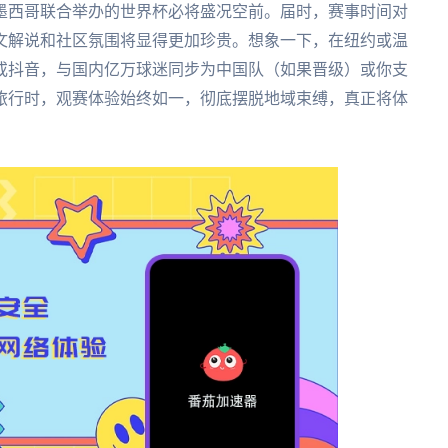
、墨西哥联合举办的世界杯必将盛况空前。届时，赛事时间对
文解说和社区氛围将显得更加珍贵。想象一下，在纽约或温
或抖音，与国内亿万球迷同步为中国队（如果晋级）或你支
旅行时，观赛体验始终如一，彻底摆脱地域束缚，真正将体