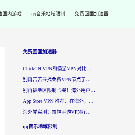
速国内游戏
qq音乐地域限制
免费回国加速器
免费回国加速器
ChickCN VPN和畅游VPN对比哪个回国效果更好？海外党必看的回国加速器选择指南
别再苦苦寻找免费VPN节点了，这才是海外访问国内资源的正确姿势
别再被地区限制卡哭！海外用户vpn中国下载全攻略，无缝刷剧办公社交
App Store VPN 推荐：在海外，如何找回那扇回家的“任意门”？
海外党实测：雷神手游VPN好用吗？和闪电VPN对比哪个回国效果更好？附小众工具深度测评
qq音乐地域限制