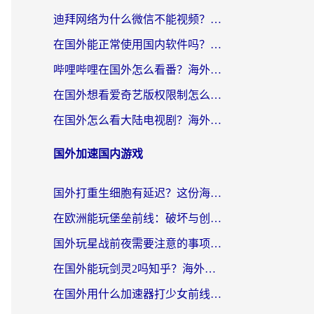
迪拜网络为什么微信不能视频？海外党必看的回国加速全攻略
在国外能正常使用国内软件吗？海外党亲测有效的无缝访问指南
哔哩哔哩在国外怎么看番？海外党追剧看片的终极解决方案
在国外想看爱奇艺版权限制怎么办？海外华人必看的追剧自由指南
在国外怎么看大陆电视剧？海外党亲测有效的解决方案
国外加速国内游戏
国外打重生细胞有延迟？这份海外畅玩国服游戏加速器终极指南请收好
在欧洲能玩堡垒前线：破坏与创造吗？海外党国服游戏不卡顿的秘密
国外玩星战前夜需要注意的事项：一份来自老玩家的网络生存指南
在国外能玩剑灵2吗知乎？海外党亲测有效的国服游戏加速指南
在国外用什么加速器打少女前线：云图计划不卡？一个老玩家的掏心分享