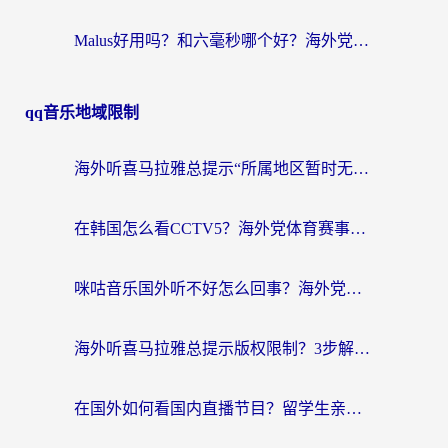
Malus好用吗？和六毫秒哪个好？海外党选回国加速器的避坑指南
qq音乐地域限制
海外听喜马拉雅总提示“所属地区暂时无版权”？这个限制解除方法亲测有效！
在韩国怎么看CCTV5？海外党体育赛事+中文解说观看终极指南
咪咕音乐国外听不好怎么回事？海外党听歌自由的终极解决方案来了
海外听喜马拉雅总提示版权限制？3步解决+2个音乐平台问题全攻略
在国外如何看国内直播节目？留学生亲测有效的追剧加速指南