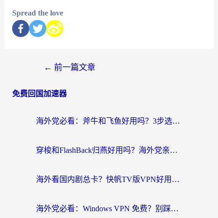
Spread the love
←
前一篇文章
免费回国加速器
海外党必看：斧牛和飞鱼好用吗？3步选对回国加速器，无缝刷剧玩国服
穿梭和FlashBack归燕好用吗？海外党亲测3款热门回国加速器，教你选对不踩坑
海外看国内剧总卡？快帆TV版VPN好用吗？和快滚VPN对比哪个回国效果更好？
海外党必看：Windows VPN 免费？别踩坑！教你选对好用的国内加速器无缝回国