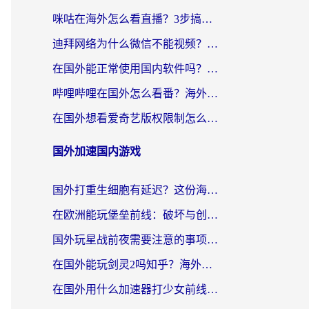
咪咕在海外怎么看直播？3步搞定地域限制，还能畅看腾讯视频与国内热剧
迪拜网络为什么微信不能视频？海外党必看的回国加速全攻略
在国外能正常使用国内软件吗？海外党亲测有效的无缝访问指南
哔哩哔哩在国外怎么看番？海外党追剧看片的终极解决方案
在国外想看爱奇艺版权限制怎么办？海外华人必看的追剧自由指南
国外加速国内游戏
国外打重生细胞有延迟？这份海外畅玩国服游戏加速器终极指南请收好
在欧洲能玩堡垒前线：破坏与创造吗？海外党国服游戏不卡顿的秘密
国外玩星战前夜需要注意的事项：一份来自老玩家的网络生存指南
在国外能玩剑灵2吗知乎？海外党亲测有效的国服游戏加速指南
在国外用什么加速器打少女前线：云图计划不卡？一个老玩家的掏心分享