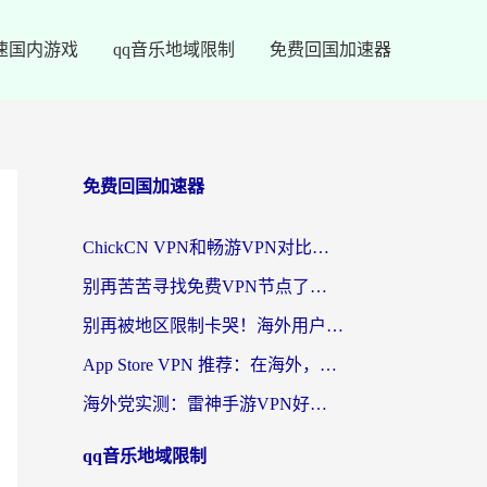
速国内游戏
qq音乐地域限制
免费回国加速器
免费回国加速器
ChickCN VPN和畅游VPN对比哪个回国效果更好？海外党必看的回国加速器选择指南
别再苦苦寻找免费VPN节点了，这才是海外访问国内资源的正确姿势
别再被地区限制卡哭！海外用户vpn中国下载全攻略，无缝刷剧办公社交
App Store VPN 推荐：在海外，如何找回那扇回家的“任意门”？
海外党实测：雷神手游VPN好用吗？和闪电VPN对比哪个回国效果更好？附小众工具深度测评
qq音乐地域限制