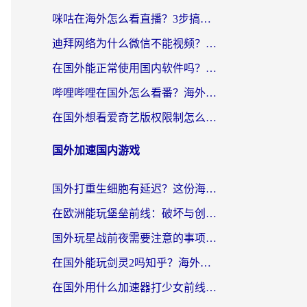
咪咕在海外怎么看直播？3步搞定地域限制，还能畅看腾讯视频与国内热剧
迪拜网络为什么微信不能视频？海外党必看的回国加速全攻略
在国外能正常使用国内软件吗？海外党亲测有效的无缝访问指南
哔哩哔哩在国外怎么看番？海外党追剧看片的终极解决方案
在国外想看爱奇艺版权限制怎么办？海外华人必看的追剧自由指南
国外加速国内游戏
国外打重生细胞有延迟？这份海外畅玩国服游戏加速器终极指南请收好
在欧洲能玩堡垒前线：破坏与创造吗？海外党国服游戏不卡顿的秘密
国外玩星战前夜需要注意的事项：一份来自老玩家的网络生存指南
在国外能玩剑灵2吗知乎？海外党亲测有效的国服游戏加速指南
在国外用什么加速器打少女前线：云图计划不卡？一个老玩家的掏心分享