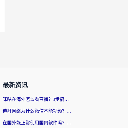
最新资讯
咪咕在海外怎么看直播？3步搞定地域限制，还能畅看腾讯视频与国内热剧
迪拜网络为什么微信不能视频？海外党必看的回国加速全攻略
在国外能正常使用国内软件吗？海外党亲测有效的无缝访问指南