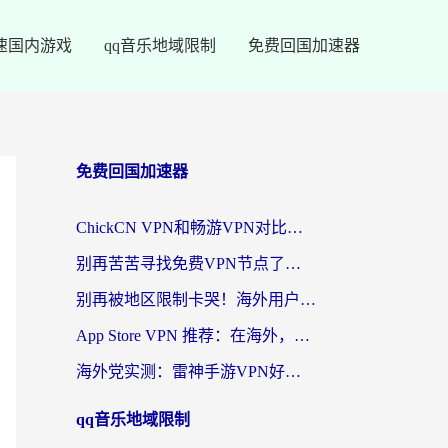
速国内游戏
qq音乐地域限制
免费回国加速器
免费回国加速器
ChickCN VPN和畅游VPN对比哪个回国效果更好？海外党必看的回国加速器选择指南
别再苦苦寻找免费VPN节点了，这才是海外访问国内资源的正确姿势
别再被地区限制卡哭！海外用户vpn中国下载全攻略，无缝刷剧办公社交
App Store VPN 推荐：在海外，如何找回那扇回家的“任意门”？
海外党实测：雷神手游VPN好用吗？和闪电VPN对比哪个回国效果更好？附小众工具深度测评
qq音乐地域限制