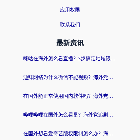
应用权限
联系我们
最新资讯
咪咕在海外怎么看直播？3步搞定地域限制，还能畅看腾讯视频与国内热剧
迪拜网络为什么微信不能视频？海外党必看的回国加速全攻略
在国外能正常使用国内软件吗？海外党亲测有效的无缝访问指南
哔哩哔哩在国外怎么看番？海外党追剧看片的终极解决方案
在国外想看爱奇艺版权限制怎么办？海外华人必看的追剧自由指南