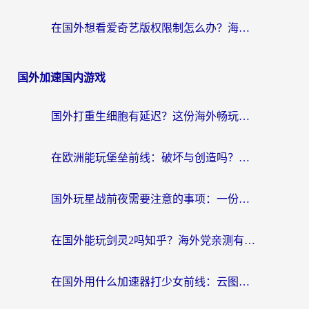
在国外想看爱奇艺版权限制怎么办？海外华人必看的追剧自由指南
国外加速国内游戏
国外打重生细胞有延迟？这份海外畅玩国服游戏加速器终极指南请收好
在欧洲能玩堡垒前线：破坏与创造吗？海外党国服游戏不卡顿的秘密
国外玩星战前夜需要注意的事项：一份来自老玩家的网络生存指南
在国外能玩剑灵2吗知乎？海外党亲测有效的国服游戏加速指南
在国外用什么加速器打少女前线：云图计划不卡？一个老玩家的掏心分享