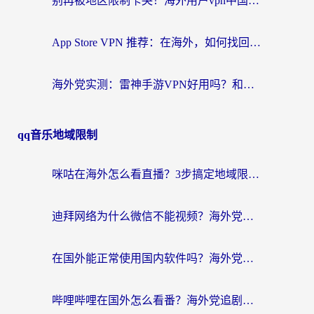
别再被地区限制卡哭！海外用户vpn中国下载全攻略，无缝刷剧办公社交
App Store VPN 推荐：在海外，如何找回那扇回家的“任意门”？
海外党实测：雷神手游VPN好用吗？和闪电VPN对比哪个回国效果更好？附小众工具深度测评
qq音乐地域限制
咪咕在海外怎么看直播？3步搞定地域限制，还能畅看腾讯视频与国内热剧
迪拜网络为什么微信不能视频？海外党必看的回国加速全攻略
在国外能正常使用国内软件吗？海外党亲测有效的无缝访问指南
哔哩哔哩在国外怎么看番？海外党追剧看片的终极解决方案