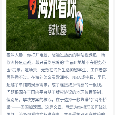
夜深人静，你打开电脑，想通过熟悉的咪咕视频追一场
欧洲杯焦点战，却只看到冰冷的“当前IP地址不在服务范
围”提示。这场景，无数在海外生活的留学生、工作者都
再熟悉不过。在海外怎么看欧洲杯、NBA或中超，早已
超越了单纯的娱乐需求，成了连接故乡情感的一根线。
问题根源在于国内平台基于版权协议的地理位置限制。
但别急，解决方案的核心，在于选择一款靠谱的“网络桥
梁”——回国加速器。这篇文章，就是为你梳理如何绕过
限制，流畅观看中文解说赛事，并享受极致观赛体验的